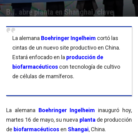
B.I. abre planta en Shanghai, clave
Por
Equipo de Redacción
-
16/05/2017 11:45
La alemana
Boehringer Ingelheim
cortó las
cintas de un nuevo site productivo en China.
Estará enfocado en la
producción de
biofarmacéuticos
con tecnología de cultivo
de células de mamíferos.
La alemana
Boehringer Ingelheim
inauguró hoy,
martes 16 de mayo, su nueva
planta
de producción
de
biofarmacéuticos
en
Shangai
, China.