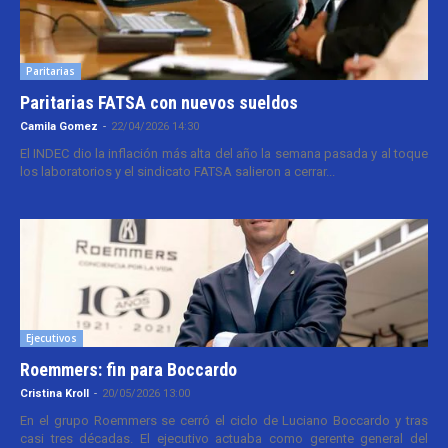
Paritarias
Paritarias FATSA con nuevos sueldos
Camila Gomez
-
22/04/2026 14:30
El INDEC dio la inflación más alta del año la semana pasada y al toque
los laboratorios y el sindicato FATSA salieron a cerrar...
Ejecutivos
Roemmers: fin para Boccardo
Cristina Kroll
-
20/05/2026 13:00
En el grupo Roemmers se cerró el ciclo de Luciano Boccardo y tras
casi tres décadas. El ejecutivo actuaba como gerente general del