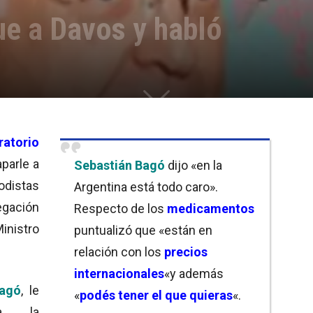
ue a Davos y habló
ratorio
parle a
Sebastián Bagó
dijo «en la
odistas
Argentina está todo caro».
egación
Respecto de los
medicamentos
inistro
puntualizó que «están en
relación con los
precios
internacionales
«y además
Bagó
, le
«
podés tener el que quieras
«.
 a la