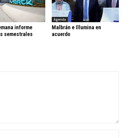
Agenda
emana informe
Malbrán e Illumina en
os semestrales
acuerdo