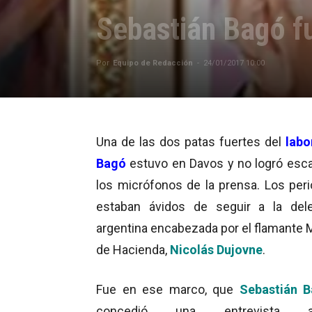
Sebastián Bagó f
Por
Equipo de Redacción
-
24/01/2017 10:00
Una de las dos patas fuertes del
labo
Bagó
estuvo en Davos y no logró esca
los micrófonos de la prensa. Los peri
estaban ávidos de seguir a la del
argentina encabezada por el flamante M
de Hacienda,
Nicolás Dujovne
.
Fue en ese marco, que
Sebastián 
concedió una entrevista