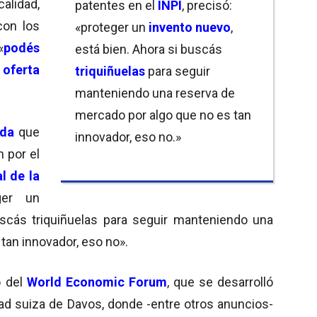
alidad,
patentes en el
INPI
, precisó:
con los
«proteger un
invento nuevo
,
«
podés
está bien. Ahora si buscás
oferta
triquiñuelas
para seguir
manteniendo una reserva de
mercado por algo que no es tan
da
que
innovador, eso no.»
n por el
l de la
ger un
uscás triquiñuelas para seguir manteniendo una
tan innovador, eso no».
o del
World Economic Forum
, que se desarrolló
ad suiza de Davos, donde -entre otros anuncios-