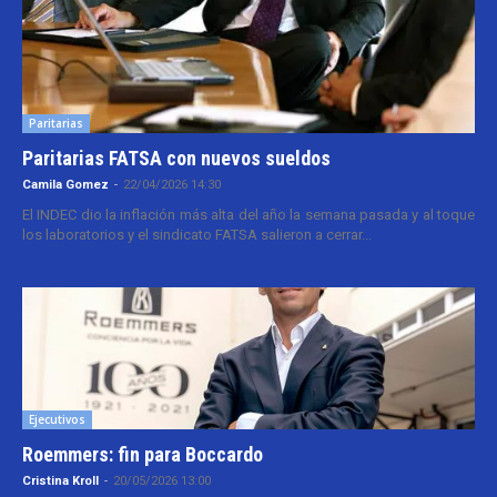
Paritarias
Paritarias FATSA con nuevos sueldos
Camila Gomez
-
22/04/2026 14:30
El INDEC dio la inflación más alta del año la semana pasada y al toque
los laboratorios y el sindicato FATSA salieron a cerrar...
Ejecutivos
Roemmers: fin para Boccardo
Cristina Kroll
-
20/05/2026 13:00