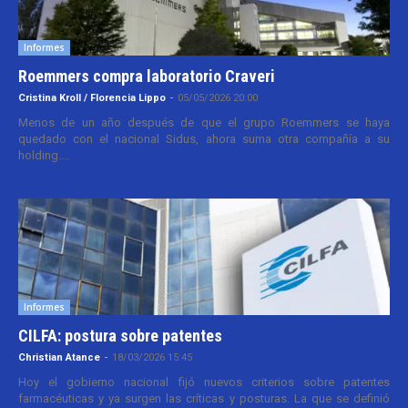
Informes
Roemmers compra laboratorio Craveri
Cristina Kroll / Florencia Lippo
-
05/05/2026 20:00
Menos de un año después de que el grupo Roemmers se haya
quedado con el nacional Sidus, ahora suma otra compañía a su
holding....
Informes
CILFA: postura sobre patentes
Christian Atance
-
18/03/2026 15:45
Hoy el gobierno nacional fijó nuevos criterios sobre patentes
farmacéuticas y ya surgen las críticas y posturas. La que se definió