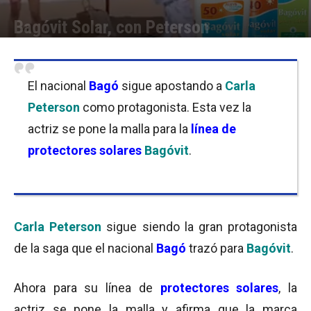
Bagóvit Solar, con Peterson
Por
Equipo de Redacción
-
06/11/2017 09:30
El nacional
Bagó
sigue apostando a
Carla
Peterson
como protagonista. Esta vez la
actriz se pone la malla para la
línea de
protectores solares
Bagóvit
.
Carla Peterson
sigue siendo la gran protagonista
de la saga que el nacional
Bagó
trazó para
Bagóvit
.
Ahora para su línea de
protectores solares
, la
actriz se pone la malla y afirma que la marca