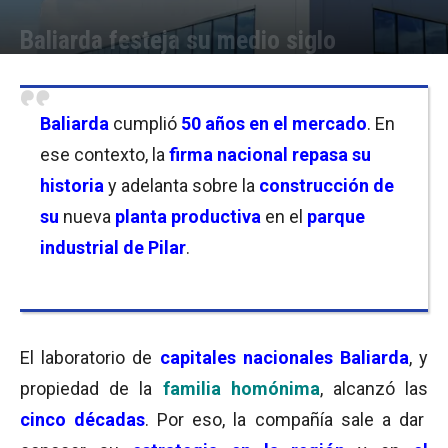
Baliarda festeja su medio siglo
Por
Facundo Rivera
-
12/06/2022 18:15
Baliarda
cumplió
50 años en el mercado
. En
ese contexto, la
firma nacional
repasa su
historia
y adelanta sobre la
construcción de
su
nueva
planta productiva
en el
parque
industrial
de Pilar
.
El laboratorio de
capitales nacionales Baliarda
, y
propiedad de la
familia homónima
, alcanzó las
cinco décadas
. Por eso, la compañía sale a dar