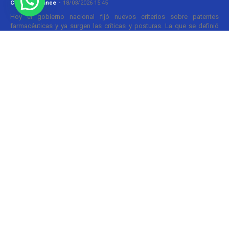
Christian Atance
-
18/03/2026 15:45
Hoy el gobierno nacional fijó nuevos criterios sobre patentes
farmacéuticas y ya surgen las críticas y posturas. La que se definió
prontamente fue la...
SOBRE NOSOTROS
Pharmabiz es un diario especializado en el quehacer
de la industria farmacéutica y cosmética. Investiga y
analiza noticias desde la Ciudad de Buenos Aires para
toda la región