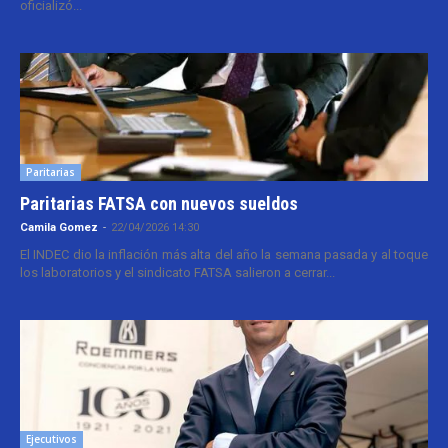
oficializó...
Paritarias
Paritarias FATSA con nuevos sueldos
Camila Gomez
-
22/04/2026 14:30
El INDEC dio la inflación más alta del año la semana pasada y al toque
los laboratorios y el sindicato FATSA salieron a cerrar...
Ejecutivos