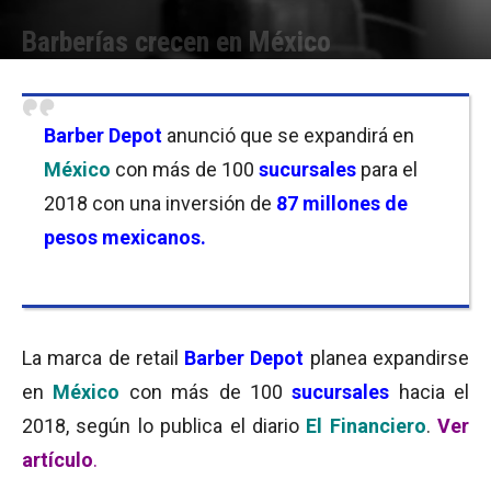
Barberías crecen en México
Por
Equipo de Redacción
-
29/12/2015 10:30
Barber Depot
anunció que se expandirá en
México
con más de 100
sucursales
para el
2018 con una inversión de
87 millones de
pesos mexicanos.
La marca de retail
Barber Depot
planea expandirse
en
México
con más de 100
sucursales
hacia el
2018, según lo publica el diario
El Financiero
.
Ver
artículo
.