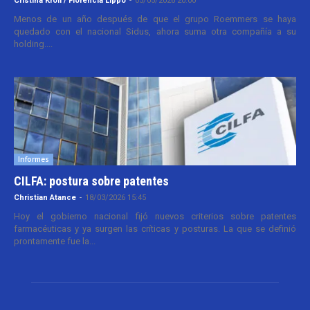
Cristina Kroll / Florencia Lippo
-
05/05/2026 20:00
Menos de un año después de que el grupo Roemmers se haya
quedado con el nacional Sidus, ahora suma otra compañía a su
holding....
Informes
CILFA: postura sobre patentes
Christian Atance
-
18/03/2026 15:45
Hoy el gobierno nacional fijó nuevos criterios sobre patentes
farmacéuticas y ya surgen las críticas y posturas. La que se definió
prontamente fue la...