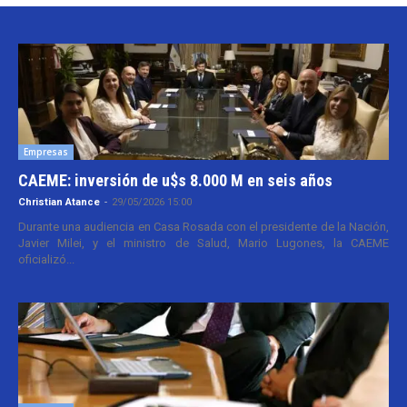
Empresas
CAEME: inversión de u$s 8.000 M en seis años
Christian Atance
-
29/05/2026 15:00
Durante una audiencia en Casa Rosada con el presidente de la Nación,
Javier Milei, y el ministro de Salud, Mario Lugones, la CAEME
oficializó...