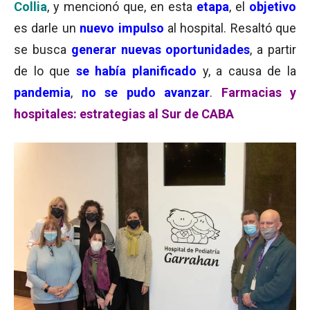
Collia
, y mencionó que, en esta
etapa
, el
objetivo
es darle un
nuevo
impulso
al hospital. Resaltó que
se busca
generar nuevas oportunidades
, a partir
de lo que
se había planificado
y, a causa de la
pandemia
,
no se pudo avanzar
.
Farmacias y
hospitales: estrategias al Sur de CABA