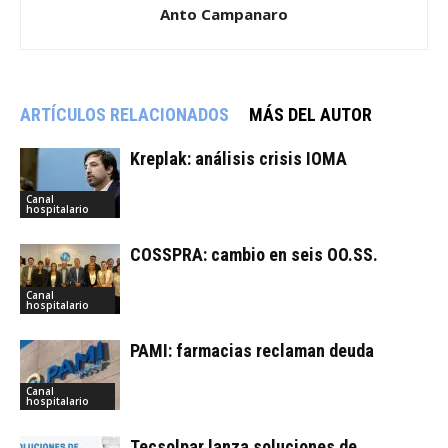
Anto Campanaro
ARTÍCULOS RELACIONADOS
MÁS DEL AUTOR
Kreplak: análisis crisis IOMA
Canal
hospitalario
COSSPRA: cambio en seis OO.SS.
Canal
hospitalario
PAMI: farmacias reclaman deuda
Canal
hospitalario
Tecsolpar lanza soluciones de