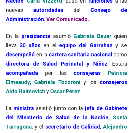
Nación
,
Carla Vizzotti
, puso en
funciones
a las
nuevas
autoridades
del
Consejo de
Administración
.
Ver Comunicado.
En la
presidencia
asumió
Gabriela Bauer
quien
lleva
30 años
en el
equipo del Garrahan
y se
desempeñó
en la
cartera sanitaria nacional
como
directora de Salud Perinatal y Niñez
. Estará
acompañada
por las
consejeras
Patricia
Elmeaudy
,
Gabriela Tozoroni
y los
consejeros
Aldo Haimovich
y
Oscar Pérez
.
La
ministra
asistió junto con la
jefa de Gabinete
del Ministerio de Salud de la Nación
,
Sonia
Tarragona
, y el
secretario de Calidad
,
Alejandro