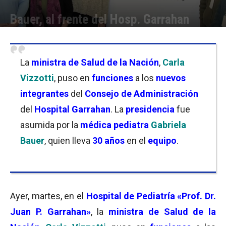
Bauer, al frente del Hosp. Garrahan
Por
Anto Campanaro
-
04/05/2022 16:00
La
ministra de Salud de la Nación
,
Carla
Vizzotti
, puso en
funciones
a los
nuevos
integrantes
del
Consejo de Administración
del
Hospital Garrahan
. La
presidencia
fue
asumida por la
médica pediatra
Gabriela
Bauer
, quien lleva
30 años
en el
equipo
.
Ayer, martes, en el
Hospital de Pediatría «Prof. Dr.
Juan P. Garrahan»
, la
ministra de Salud de la