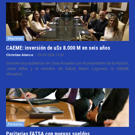
Empresas
CAEME: inversión de u$s 8.000 M en seis años
Christian Atance
-
29/05/2026 15:00
Durante una audiencia en Casa Rosada con el presidente de la Nación,
Javier Milei, y el ministro de Salud, Mario Lugones, la CAEME
oficializó...
Paritarias
Paritarias FATSA con nuevos sueldos