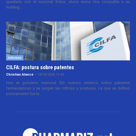
quedado con el nacional Sidus, ahora suma otra compañía a su
holding....
Informes
CILFA: postura sobre patentes
Christian Atance
-
18/03/2026 15:45
Hoy el gobierno nacional fijó nuevos criterios sobre patentes
farmacéuticas y ya surgen las críticas y posturas. La que se definió
prontamente fue la...