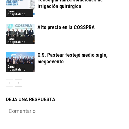
irrigación quirúrgica
Canal
hospitalario
Alto precio en la COSSPRA
Canal
hospitalario
O.S. Pasteur festejó medio siglo,
megaevento
Canal
hospitalario
DEJA UNA RESPUESTA