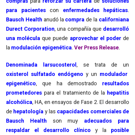
compras
para
reforzar su cartera
de
soluciones
para pacientes
con
enfermedades hepáticas
.
Bausch Health
anudó la
compra
de la
californiana
Durect Corporation
, una compañía que
desarrolló
u
na molécula
que puede
aprovechar el poder
de
la
modulación epigenética
.
Ver Press Release
.
Denominada larsucosterol
, se trata de un
oxisterol sulfatado endógeno
y un
modulador
epigenético
, que ha demostrado
resultados
prometedores
para el tratamiento de la
hepatitis
alcohólica
, HA, en ensayos de Fase 2. El desarrollo
de
hepatología
y las
capacidades comerciales de
Bausch Health
son muy
adecuados para
respaldar el desarrollo clínico
y la
posible