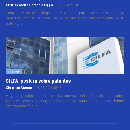
Cristina Kroll / Florencia Lippo
-
05/05/2026 20:00
Menos de un año después de que el grupo Roemmers se haya
quedado con el nacional Sidus, ahora suma otra compañía a su
holding....
Informes
CILFA: postura sobre patentes
Christian Atance
-
18/03/2026 15:45
Hoy el gobierno nacional fijó nuevos criterios sobre patentes
farmacéuticas y ya surgen las críticas y posturas. La que se definió
prontamente fue la...