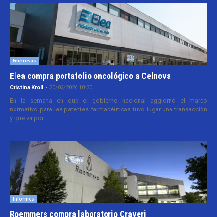
Empresas
Elea compra portafolio oncológico a Celnova
Cristina Kroll
-
20/03/2026 10:30
En la semana en que el gobierno nacional aggiornó el marco
normativo para las patentes farmacéuticas tuvo lugar una transacción
y que va por...
Informes
Roemmers compra laboratorio Craveri