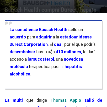
Bausch Health compra Durect, hepato
Por
Christian Atance
-
04/08/2025 14:00
La canadiense
Bausch Health
selló un
acuerdo
para
adquirir
a la
estadounidense
Durect Corporation
. El
deal
, por el que podría
desembolsar
hasta u$s
413 millones,
le dará
acceso a
larsucosterol
, una
novedosa
molécula
terapéutica para la
hepatitis
alcohólica
.
La
multi
que dirige
Thomas Appio
salió de