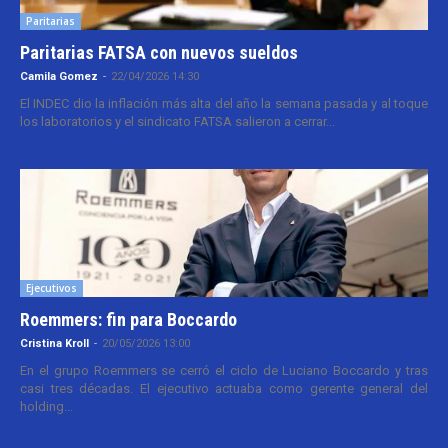
Paritarias
Paritarias FATSA con nuevos sueldos
Camila Gomez
-
22/04/2026 14:30
El INDEC dio la inflación más alta del año la semana pasada y al toque
los laboratorios y el sindicato FATSA salieron a cerrar...
Ejecutivos
Roemmers: fin para Boccardo
Cristina Kroll
-
20/05/2026 13:00
En el grupo Roemmers se cerró el ciclo de Luciano Boccardo y tras
casi tres décadas. El ejecutivo actuaba como gerente general del
holding...