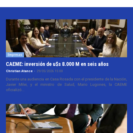
Empresas
CAEME: inversión de u$s 8.000 M en seis años
Christian Atance
-
29/05/2026 15:00
Durante una audiencia en Casa Rosada con el presidente de la Nación,
Javier Milei, y el ministro de Salud, Mario Lugones, la CAEME
oficializó...