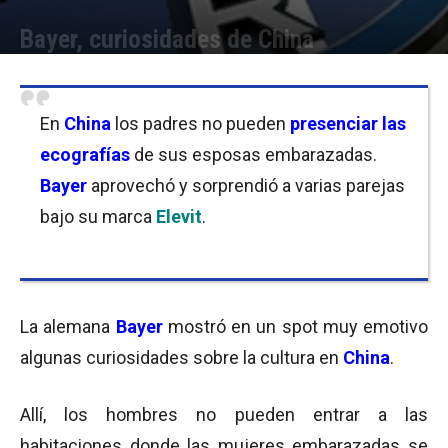
Bayer, curiosidades de China
Por
Equipo de Redacción
-
26/08/2016 11:00
En
China
los padres no pueden
presenciar las
ecografías
de sus esposas embarazadas.
Bayer
aprovechó y sorprendió a varias parejas
bajo su marca
Elevit
.
La alemana
Bayer
mostró en un spot muy emotivo
algunas curiosidades sobre la cultura en
China
.
Allí, los hombres no pueden entrar a las
habitaciones donde las mujeres embarazadas se