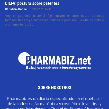
CILFA: postura sobre patentes
Christian Atance
-
18/03/2026 15:45
Hoy el gobierno nacional fijó nuevos criterios sobre patentes
farmacéuticas y ya surgen las críticas y posturas. La que se definió
prontamente fue la...
SOBRE NOSOTROS
Pharmabiz es un diario especializado en el quehacer
de la industria farmacéutica y cosmética. Investiga y
analiza noticias desde la Ciudad de Buenos Aires para