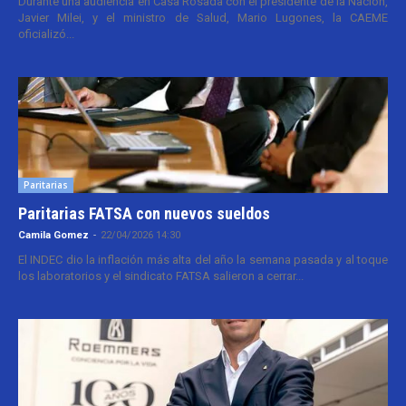
Durante una audiencia en Casa Rosada con el presidente de la Nación,
Javier Milei, y el ministro de Salud, Mario Lugones, la CAEME
oficializó...
Paritarias
Paritarias FATSA con nuevos sueldos
Camila Gomez
-
22/04/2026 14:30
El INDEC dio la inflación más alta del año la semana pasada y al toque
los laboratorios y el sindicato FATSA salieron a cerrar...