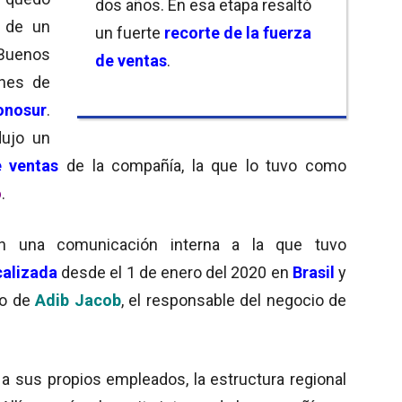
dos años. En esa etapa resaltó
a de un
un fuerte
recorte de la fuerza
 Buenos
de ventas
.
ines de
onosur
.
dujo un
e ventas
de la compañía, la que lo tuvo como
o
.
en una comunicación interna a la que tuvo
calizada
desde el 1 de enero del 2020 en
Brasil
y
do de
Adib Jacob
, el responsable del negocio de
a sus propios empleados, la estructura regional