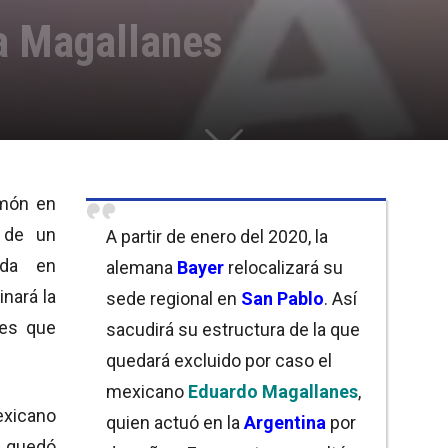
 a Magallanes
imón en
á de un
A partir de enero del 2020, la
ada en
alemana
Bayer
relocalizará su
inará la
sede regional en
San Pablo
. Así
nes que
sacudirá su estructura de la que
quedará excluido por caso el
mexicano
Eduardo Magallanes
,
exicano
quien actuó en la
Argentina
por
 quedó