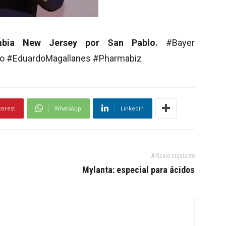
ambia New Jersey por San Pablo.
#Bayer
lo #EduardoMagallanes #Pharmabiz
terest
WhatsApp
Linkedin
Artículo siguiente
Mylanta: especial para ácidos