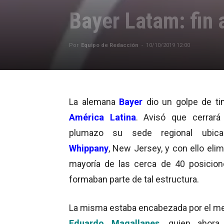
Bayer Latam: fin
Por
Equipo de Redacción
-
10/10/2019 12:00
La alemana
Bayer
dio un golpe de t
América Latina
. Avisó que cerrar
plumazo su sede regional ubic
Whippany
, New Jersey, y con ello elim
mayoría de las cerca de 40 posicio
formaban parte de tal estructura.
La misma estaba encabezada por el m
Eduardo Magallanes
, quien ahora