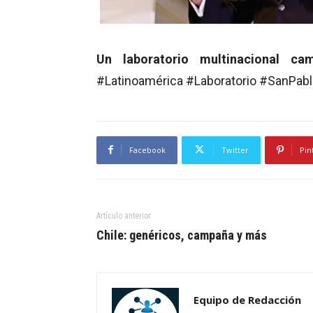
Un laboratorio multinacional c
#Latinoamérica #Laboratorio #SanPab
Facebook
Twitter
Pin
Artículo anterior
Chile: genéricos, campaña y más
Equipo de Redacción