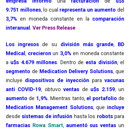
empresa informó
una
facturación
de
u$s
9.751
millones
, lo cual
representa un aumento
del
3
,7
%
en moneda constante en la
comparación
interanual
.
Ver
Press Release
Los ingresos
de su
división
más grande
,
BD
Medical
,
crecieron
un
3,0%
en moneda constante
a
u$s 4.679
millones
. Dentro de
esta división
, el
segmento
de
Medication Delivery Solutions
, que
incluye
dispositivos de inyección
para
vacunas
anti COVID-19
, obtuvo
ventas
de
u$s 2
.159
, un
aumento
de
1,9%
. Mientras tanto,
el portafolio
de
Medication Management Solutions
, que
incluye
desde
sistemas de infusión
hasta los
robots
para
farmacias
Rowa Smart
,
aumentó sus ventas
un