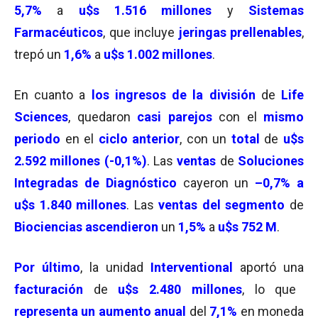
5,7%
a
u$s 1.516 millones
y
Sistemas
Farmacéuticos
, que incluye
jeringas prellenables
,
trepó un
1,6%
a
u$s 1.002 millones
.
En cuanto a
los ingresos de la división
de
Life
Sciences
, quedaron
casi parejos
con el
mismo
periodo
en el
ciclo anterior
, con un
total
de
u$s
2.592 millones (
-0,1%)
. Las
ventas
de
Soluciones
Integradas de Diagnóstico
cayeron un
–0,7
%
a
u$s 1.840 millones
. Las
ventas del segmento
de
Biociencias ascendieron
un
1,5%
a
u$s 752 M
.
Por último
, la unidad
Interventional
aportó una
facturación
de
u$s 2.480 millones
, lo que
representa un aumento anual
del
7,1%
en moneda