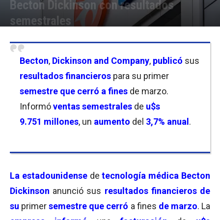
Becton Dickinson con resultados
semestrales
Por
Joseph Foley
-
10/05/2024 16:15
Becton
,
Dickinson and Company
,
publicó
sus
resultados
financieros
para su primer
semestre que cerró a fines
de marzo.
Informó
ventas semestrales
de
u$s
9.751
millones
, un
aumento
del
3,7%
anual
.
La estadounidense
de
tecnología médica
Becton
Dickinson
anunció sus
resultados financieros de
su
primer
semestre que cerró
a fines
de marzo
. La