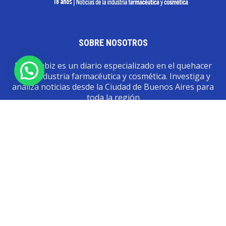
SOBRE NOSOTROS
Pharmabiz es un diario especializado en el quehacer
de la industria farmacéutica y cosmética. Investiga y
analiza noticias desde la Ciudad de Buenos Aires para
toda la región
Contáctanos:
info@pharmabiz.net
SEGUINOS
© Pharmabiz | Copyrıght 2020-2025 | Todos los derechos reservados -
Diseño. Desarrollo. Mantenimiento
IDENTËKO