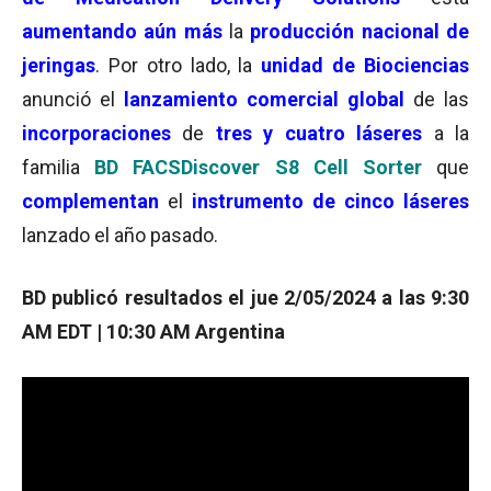
aumentando aún más
la
producción nacional de
jeringas
. Por otro lado, la
unidad de Biociencias
anunció el
lanzamiento comercial global
de las
incorporaciones
de
tres y cuatro láseres
a la
familia
BD FACSDiscover S8 Cell Sorter
que
complementan
el
instrumento de cinco láseres
lanzado el año pasado.
BD publicó resultados el jue 2/05/2024 a las 9:30
AM EDT | 10:30 AM Argentina