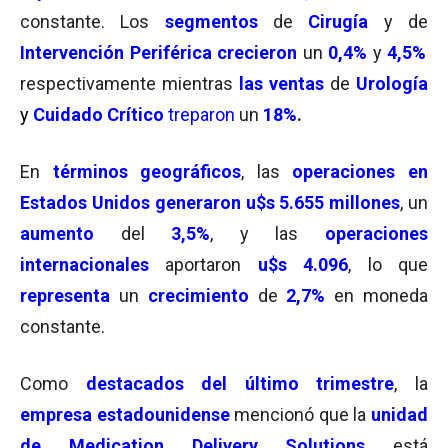
constante. Los
segmentos
de
Cirugía
y de
Intervención Periférica
crecieron
un
0,4%
y
4,5%
respectivamente mientras
las ventas
de
Urología
y
Cuidado Crítico
treparon
un
18%
.
En
términos geográficos
, las
operaciones en
Estados Unidos generaron
u$s 5.655 millones
, un
aumento
del
3,5%
, y las
operaciones
internacionales
aportaron
u$s 4.096
, lo que
representa
un
crecimiento
de
2,7%
en moneda
constante.
Como
destacados del último trimestr
e
, la
empresa estadounidense
mencionó que la
unidad
de Medication Delivery Solutions
está