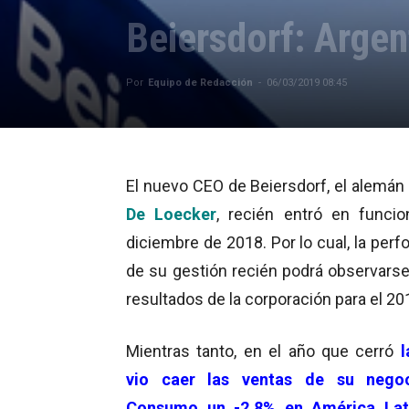
Beiersdorf: Argen
Por
Equipo de Redacción
-
06/03/2019 08:45
El nuevo CEO de Beiersdorf, el alemán
De Loecker
, recién entró en funci
diciembre de 2018. Por lo cual, la per
de su gestión recién podrá observarse
resultados de la corporación para el 20
Mientras tanto, en el año que cerró
l
vio caer las ventas de su nego
Consumo un -2.8% en América Lat