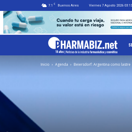
C
7.1
Buenos Aires
Viernes 7 Agosto 2026 03:1
Ph
S
Inicio
Agenda
Beiersdorf: Argentina como lastre