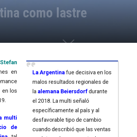
tina como lastre
Stefan
ones en
La Argentina
fue decisiva en los
fomance
malos resultados regionales de
 en los
la
alemana Beiersdorf
durante
19.
el 2018. La multi señaló
específicamente al país y al
a multi
desfavorable tipo de cambio
cio de
cuando describió que las ventas
ina
, tal