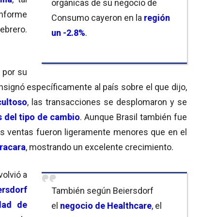
orgánicas de su negocio de
informe
Consumo cayeron en la
región
ebrero.
un -2.8%
.
 por su
signó específicamente al país sobre el que dijo,
cultoso
, las transacciones se desplomaron y se
s del tipo de cambio
. Aunque Brasil también fue
í las ventas fueron ligeramente menores que en el
tracara
, mostrando un excelente crecimiento.
olvió a
ersdorf
También según Beiersdorf
dad de
el
negocio de Healthcare
, el