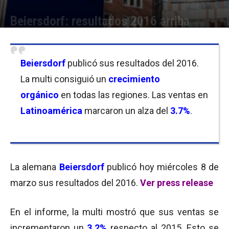
Beiersdorf: resultados 2016 arriba
Por
Equipo de Redacción
-
08/03/2017 13:30
Beiersdorf
publicó sus resultados del 2016.
La multi consiguió un
crecimiento
orgánico
en todas las regiones. Las ventas en
Latinoamérica
marcaron un alza del
3.7%
.
La alemana
Beiersdorf
publicó hoy miércoles 8 de
marzo sus resultados del 2016.
Ver press release
En el informe, la multi mostró que sus ventas se
incrementaron un
3.2%
respecto al 2015. Esto se