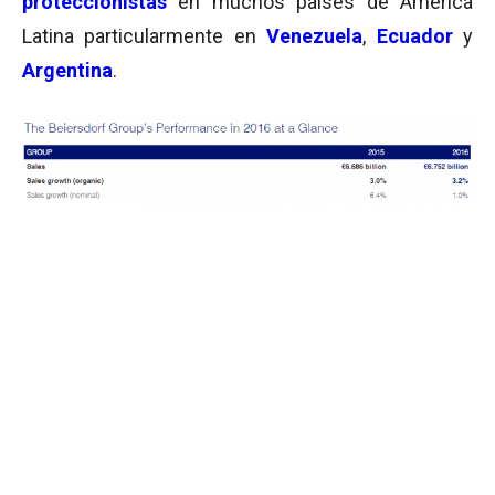
proteccionistas
en muchos países de América
Latina particularmente en
Venezuela
,
Ecuador
y
Argentina
.