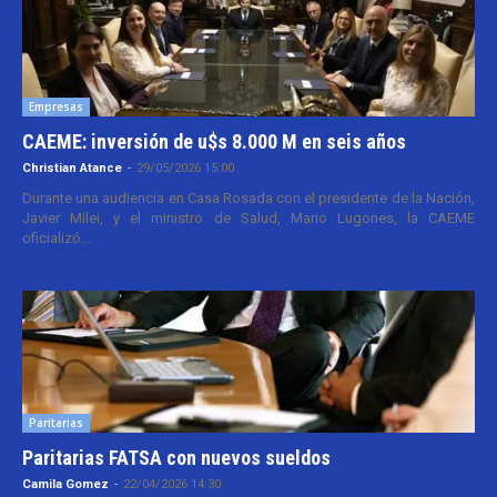
Empresas
CAEME: inversión de u$s 8.000 M en seis años
Christian Atance
-
29/05/2026 15:00
Durante una audiencia en Casa Rosada con el presidente de la Nación,
Javier Milei, y el ministro de Salud, Mario Lugones, la CAEME
oficializó...
Paritarias
Paritarias FATSA con nuevos sueldos
Camila Gomez
-
22/04/2026 14:30