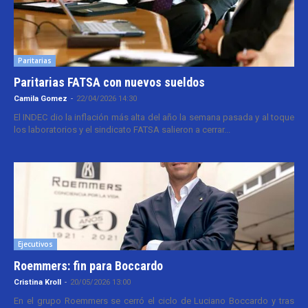
Paritarias
Paritarias FATSA con nuevos sueldos
Camila Gomez
-
22/04/2026 14:30
El INDEC dio la inflación más alta del año la semana pasada y al toque
los laboratorios y el sindicato FATSA salieron a cerrar...
Ejecutivos
Roemmers: fin para Boccardo
Cristina Kroll
-
20/05/2026 13:00
En el grupo Roemmers se cerró el ciclo de Luciano Boccardo y tras