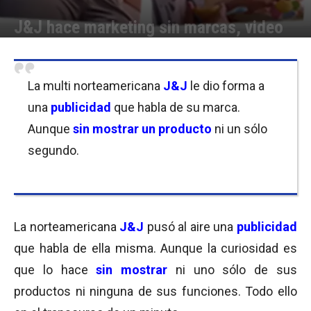
J&J hace marketing sin marcas, video
Por
Equipo de Redacción
-
08/03/2017 13:00
La multi norteamericana
J&J
le dio forma a
una
publicidad
que habla de su marca.
Aunque
sin mostrar un producto
ni un sólo
segundo.
La norteamericana
J&J
pusó al aire una
publicidad
que habla de ella misma. Aunque la curiosidad es
que lo hace
sin mostrar
ni uno sólo de sus
productos ni ninguna de sus funciones. Todo ello