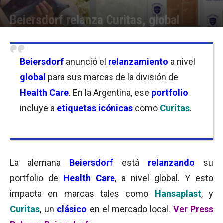
Beiersdorf relanza Curitas, global
Por
Equipo de Redacción
-
08/02/2021 08:15
Beiersdorf
anunció el
relanzamiento
a nivel
global
para sus marcas de la división de
Health Care
. En la Argentina, ese
portfolio
incluye a
etiquetas icónicas
como
Curitas
.
La alemana
Beiersdorf
está
relanzando
su
portfolio de
Health Care
, a nivel global. Y esto
impacta en marcas tales como
Hansaplast
, y
Curitas
, un
clásico
en el mercado local.
Ver Press