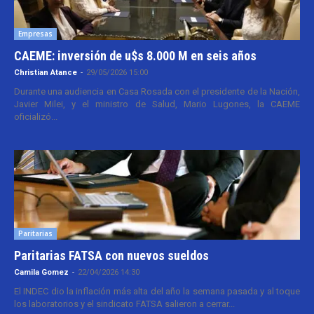
Empresas
CAEME: inversión de u$s 8.000 M en seis años
Christian Atance
-
29/05/2026 15:00
Durante una audiencia en Casa Rosada con el presidente de la Nación,
Javier Milei, y el ministro de Salud, Mario Lugones, la CAEME
oficializó...
Paritarias
Paritarias FATSA con nuevos sueldos
Camila Gomez
-
22/04/2026 14:30
El INDEC dio la inflación más alta del año la semana pasada y al toque
los laboratorios y el sindicato FATSA salieron a cerrar...