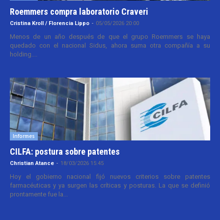
Roemmers compra laboratorio Craveri
Cristina Kroll / Florencia Lippo
-
05/05/2026 20:00
Menos de un año después de que el grupo Roemmers se haya
quedado con el nacional Sidus, ahora suma otra compañía a su
holding....
Informes
CILFA: postura sobre patentes
Christian Atance
-
18/03/2026 15:45
Hoy el gobierno nacional fijó nuevos criterios sobre patentes
farmacéuticas y ya surgen las críticas y posturas. La que se definió
prontamente fue la...