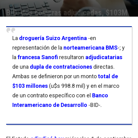
BID: dos compras adjudicadas, $103M
Por
Florencia Costas
-
01/09/2021 19:30
La
droguería Suizo Argentina
-en
representación de la
norteamericana BMS
-; y
la
francesa Sanofi
resultaron
adjudicatarias
de una
dupla de contrataciones
directas.
Ambas se definieron por un monto
total de
$103 millones
(u$s 998.8 mil) y en el marco
de un contrato específico con el
Banco
Interamericano de Desarrollo
-BID-.