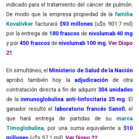
indicado para el tratamiento del cáncer de pulmón.
De modo que la empresa propiedad de la
familia
Kovalivker
facturará
$93 millones
(u$s 901.7 mil)
por la entrega de
180 frascos
de
nivolumab 40 mg
y por
450 frascos
de
nivolumab 100 mg
.
Ver Dispo
21
En simultáneo, el
Ministerio de Salud de la Nación
aprobó también hoy la
adjudicación
de otra
contratación directa a fin de adquirir
304 unidades
de la
inmunoglobulina anti-linfocitaria 25 mg
. El
ganador resultó el
laboratorio francés Sanofi
, el
que hará entrega de partidas de su
marca
Timoglobulina
, por una suma equivalente a
$10
millones
(u$s 97.1 mil).
Ver Dispo 22