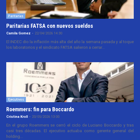
Paritarias
Paritarias FATSA con nuevos sueldos
Camila Gomez
-
22/04/2026 14:30
El INDEC dio la inflación más alta del año la semana pasada y al toque
los laboratorios y el sindicato FATSA salieron a cerrar...
Ejecutivos
Roemmers: fin para Boccardo
Cristina Kroll
-
20/05/2026 13:00
En el grupo Roemmers se cerró el ciclo de Luciano Boccardo y tras
casi tres décadas. El ejecutivo actuaba como gerente general del
holding...