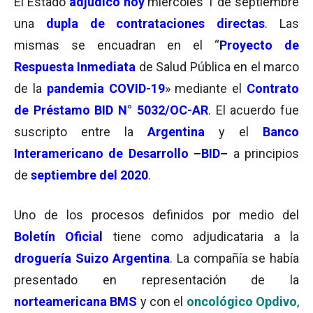
El Estado
adjudicó hoy
miércoles 1 de septiembre
una
dupla de contrataciones directas
. Las
mismas se encuadran en el “
Proyecto de
Respuesta Inmediata
de Salud Pública en el marco
de la
pandemia COVID-19
» mediante el
Contrato
de Préstamo BID N° 5032/OC-AR
. El acuerdo fue
suscripto entre la
Argentina
y el
Banco
Interamericano de Desarrollo
–
BID
–
a principios
de
septiembre del 2020
.
Uno de los procesos definidos por medio del
Boletín Oficial
tiene como adjudicataria a la
droguería Suizo Argentina
. La compañía se había
presentado en representación de la
norteamericana BMS
y con el
oncológico
Opdivo
,