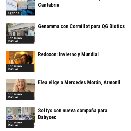
Cantabria
Agenda
Genomma con Cormillot para QG Biotics
Consumo
Masivo
Redoxon: invierno y Mundial
Consumo
Masivo
Elea elige a Mercedes Morán, Armonil
Consumo
Masivo
Softys con nueva campaña para
Babysec
Consumo
Masivo