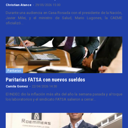
Christian Atance
-
29/05/2026 15:00
Durante una audiencia en Casa Rosada con el presidente de la Nación,
Javier Milei, y el ministro de Salud, Mario Lugones, la CAEME
oficializó...
Paritarias
Paritarias FATSA con nuevos sueldos
Camila Gomez
-
22/04/2026 14:30
El INDEC dio la inflación más alta del año la semana pasada y al toque
los laboratorios y el sindicato FATSA salieron a cerrar...