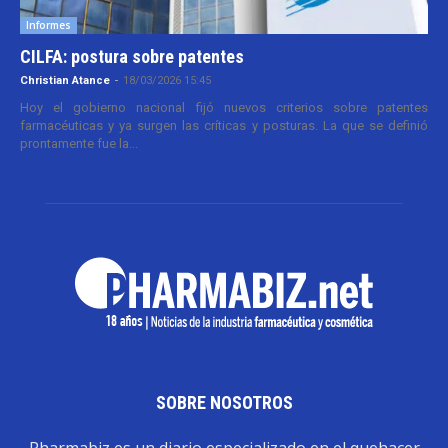
Informes
CILFA: postura sobre patentes
Christian Atance
-
18/03/2026 15:45
Hoy el gobierno nacional fijó nuevos criterios sobre patentes
farmacéuticas y ya surgen las críticas y posturas. La que se definió
prontamente fue la...
SOBRE NOSOTROS