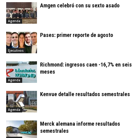
Amgen celebró con su sexto asado
Agenda
Pases: primer reporte de agosto
Ejecutivos
Richmond: ingresos caen -16,7% en seis
meses
Agenda
Kenvue detalle resultados semestrales
Agenda
Merck alemana informe resultados
semestrales