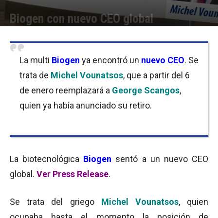
Biogen con nuevo CEO global
Por
Equipo de Redacción
-
20/12/2016 10:00
La multi
Biogen
ya encontró un
nuevo CEO
. Se
trata de
Michel Vounatsos
, que a partir del 6
de enero reemplazará a
George Scangos
,
quien ya había anunciado su retiro.
La biotecnológica
Biogen
sentó a un nuevo CEO
global.
Ver Press Release
.
Se trata del griego
Michel Vounatsos
, quien
ocupaba hasta el momento la posición de