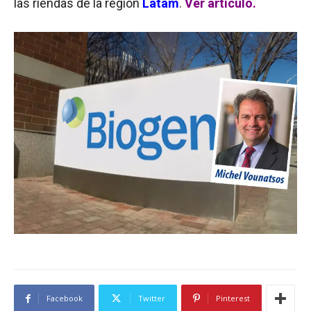
las riendas de la región
Latam
.
Ver artículo.
Facebook
Twitter
Pinterest