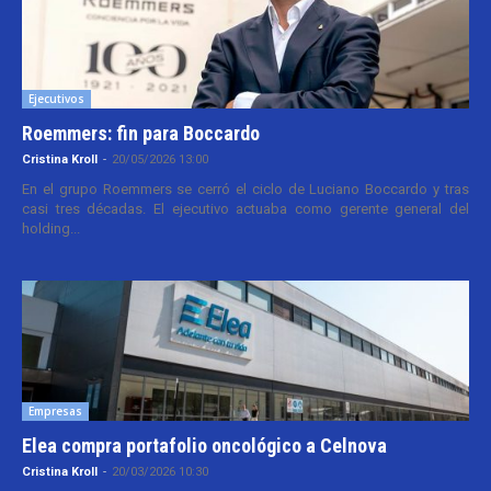
Ejecutivos
Roemmers: fin para Boccardo
Cristina Kroll
-
20/05/2026 13:00
En el grupo Roemmers se cerró el ciclo de Luciano Boccardo y tras
casi tres décadas. El ejecutivo actuaba como gerente general del
holding...
Empresas
Elea compra portafolio oncológico a Celnova
Cristina Kroll
-
20/03/2026 10:30