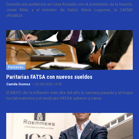
Durante una audiencia en Casa Rosada con el presidente de la Nación,
Javier Milei, y el ministro de Salud, Mario Lugones, la CAEME
oficializó...
Paritarias
Paritarias FATSA con nuevos sueldos
Camila Gomez
-
22/04/2026 14:30
El INDEC dio la inflación más alta del año la semana pasada y al toque
los laboratorios y el sindicato FATSA salieron a cerrar...