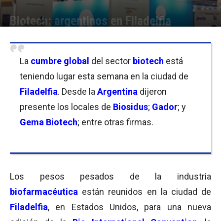
Biotech: argentinos en Filadelfia
Por
Equipo de Redacción
-
06/06/2019 10:30
La
cumbre global
del sector
biotech
está
teniendo lugar esta semana en la ciudad de
Filadelfia
. Desde la
Argentina
dijeron
presente los locales de
Biosidus
;
Gador
; y
Gema Biotech
; entre otras firmas.
Los pesos pesados de la industria
biofarmacéutica
están reunidos en la ciudad de
Filadelfia
, en Estados Unidos, para una nueva