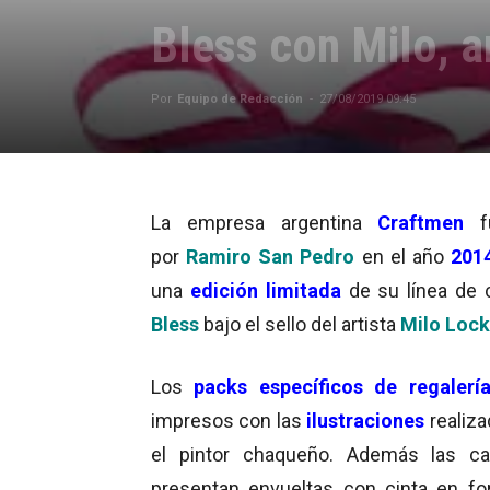
Bless con Milo, 
Por
Equipo de Redacción
-
27/08/2019 09:45
La empresa argentina
Craftmen
por
Ramiro San Pedro
en el año
201
una
edición limitada
de su línea de
Bless
bajo el sello del artista
Milo Lock
Los
packs específicos de regalerí
impresos con las
ilustraciones
realiz
el pintor chaqueño. Además las ca
presentan envueltas con cinta en f