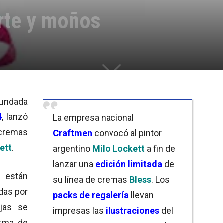
arte y moños
fundada
4
, lanzó
La empresa nacional
 cremas
Craftmen
convocó al pintor
ett
.
argentino
Milo Lockett
a fin de
lanzar una
edición limitada
de
a
están
su línea de cremas
Bless
. Los
adas por
packs de regalería
llevan
jas se
impresas las
ilustraciones
del
orma de