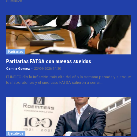
oficializó...
Paritarias
Paritarias FATSA con nuevos sueldos
Camila Gomez
-
22/04/2026 14:30
El INDEC dio la inflación más alta del año la semana pasada y al toque
los laboratorios y el sindicato FATSA salieron a cerrar...
Ejecutivos