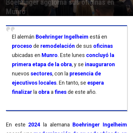
Boehringer aggiorna sus oficinas en
Munro
Por
Florencia Lippo
-
30/07/2024 19:00
El alemán
Boehringer Ingelheim
está en
proceso
de
remodelación
de sus
oficinas
ubicadas en
Munro
. Este lunes
concluyó la
primera etapa de la obra
, y se
inauguraron
nuevos
sectores
, con la
presencia de
ejecutivos locales
. En tanto, se
espera
finalizar
la
obra
a
fines
de este año.
En este
2024
la alemana
Boehringer Ingelheim