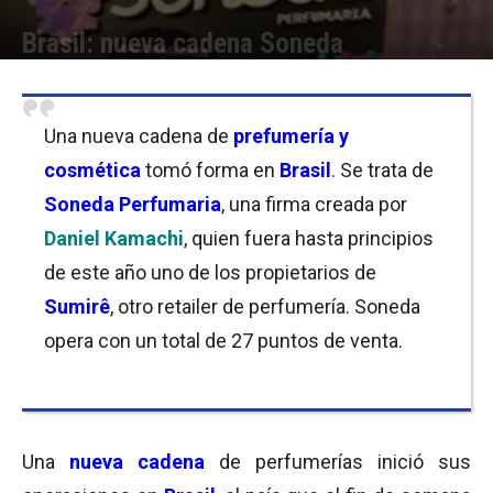
Brasil: nueva cadena Soneda
Por
Florencia Costas
-
30/10/2018 09:30
Una nueva cadena de
prefumería y
cosmética
tomó forma en
Brasil
. Se trata de
Soneda Perfumaria
, una firma creada por
Daniel Kamachi
, quien fuera hasta principios
de este año uno de los propietarios de
Sumirê
, otro retailer de perfumería. Soneda
opera con un total de 27 puntos de venta.
Una
nueva cadena
de perfumerías inició sus