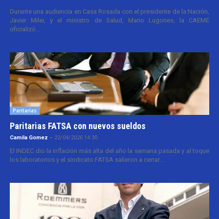
Durante una audiencia en Casa Rosada con el presidente de la Nación,
Javier Milei, y el ministro de Salud, Mario Lugones, la CAEME
oficializó...
Paritarias
Paritarias FATSA con nuevos sueldos
Camila Gomez
-
22/04/2026 14:30
El INDEC dio la inflación más alta del año la semana pasada y al toque
los laboratorios y el sindicato FATSA salieron a cerrar...