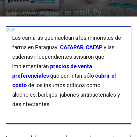
CAFAPAR: precios en retail, Py
Por
Equipo de Redacción
-
16/03/2020 09:15
Las cámaras que nuclean a los minoristas de
farma en Paraguay:
CAFAPAR
,
CAFAP
y las
cadenas independientes avisaron que
implementarán
precios de venta
preferenciales
que permitan sólo
cubrir el
costo
de los insumos críticos como
alcoholes, barbijos, jabones antibacteriales y
desinfectantes.