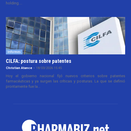
holding....
Informes
CILFA: postura sobre patentes
Christian Atance
-
18/03/2026 15:45
Hoy el gobierno nacional fijó nuevos criterios sobre patentes
farmacéuticas y ya surgen las críticas y posturas. La que se definió
prontamente fue la...