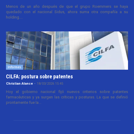
Menos de un año después de que el grupo Roemmers se haya
quedado con el nacional Sidus, ahora suma otra compañía a su
holding....
Informes
CILFA: postura sobre patentes
Christian Atance
-
18/03/2026 15:45
Hoy el gobierno nacional fijó nuevos criterios sobre patentes
farmacéuticas y ya surgen las críticas y posturas. La que se definió
prontamente fue la...