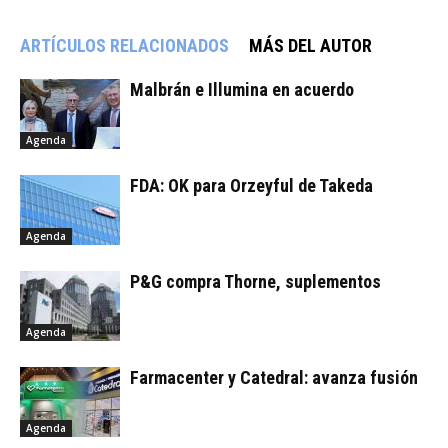
ARTÍCULOS RELACIONADOS
MÁS DEL AUTOR
Malbrán e Illumina en acuerdo
Agenda
FDA: OK para Orzeyful de Takeda
Agenda
P&G compra Thorne, suplementos
Agenda
Farmacenter y Catedral: avanza fusión
Agenda