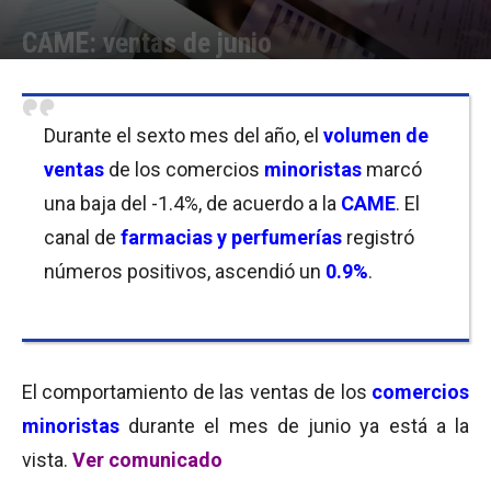
CAME: ventas de junio
Por
Equipo de Redacción
-
06/07/2017 12:00
Durante el sexto mes del año, el
volumen de
ventas
de los comercios
minoristas
marcó
una baja del -1.4%, de acuerdo a la
CAME
. El
canal de
farmacias
y
perfumerías
registró
números positivos, ascendió un
0.9%
.
El comportamiento de las ventas de los
comercios
minoristas
durante el mes de junio ya está a la
vista.
Ver comunicado