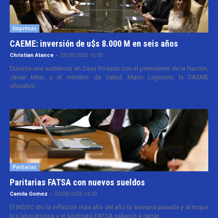
Empresas
CAEME: inversión de u$s 8.000 M en seis años
Christian Atance
-
29/05/2026 15:00
Durante una audiencia en Casa Rosada con el presidente de la Nación,
Javier Milei, y el ministro de Salud, Mario Lugones, la CAEME
oficializó...
Paritarias
Paritarias FATSA con nuevos sueldos
Camila Gomez
-
22/04/2026 14:30
El INDEC dio la inflación más alta del año la semana pasada y al toque
los laboratorios y el sindicato FATSA salieron a cerrar...