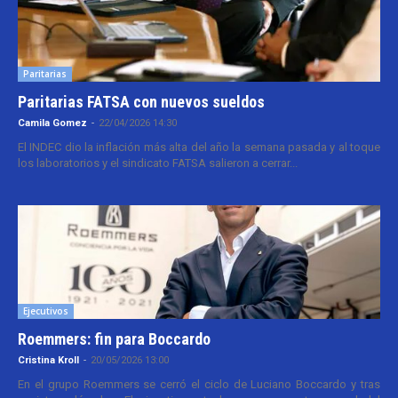
Paritarias
Paritarias FATSA con nuevos sueldos
Camila Gomez
-
22/04/2026 14:30
El INDEC dio la inflación más alta del año la semana pasada y al toque
los laboratorios y el sindicato FATSA salieron a cerrar...
Ejecutivos
Roemmers: fin para Boccardo
Cristina Kroll
-
20/05/2026 13:00
En el grupo Roemmers se cerró el ciclo de Luciano Boccardo y tras