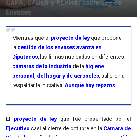
CAPA, CADEA y ALPHA: sobre Ley de
Envases
Por
Laura Ponasso
-
18/11/2021 18:30
Mientras que el
proyecto de ley
que propone
la
gestión de los envases
avanza en
Diputados
, las firmas nucleadas en diferentes
cámaras de la industria
de la
higiene
personal, del hogar y de aerosoles
, salieron a
respaldar la iniciativa.
Aunque hay reparos
.
El
proyecto de ley
que fue presentado por el
Ejecutivo
casi al cierre de octubre en la
Cámara de