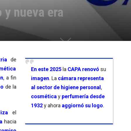
 y nueva era
tria
de
mética
En este 2025
la
CAPA renovó
su
en
, a fin
imagen
. La
cámara representa
mo
de la
al sector de higiene personal
,
cosmética
y
perfumería desde
1932
y ahora
aggiornó su logo
.
liza
el
ra
hacia
romiso