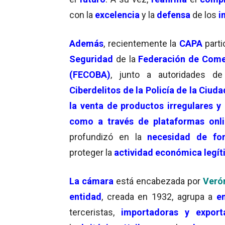
con la
excelencia
y la
defensa
de los
i
Además
, recientemente la
CAPA
part
Seguridad
de la
Federación de Comer
(FECOBA)
, junto a autoridades d
Ciberdelitos de la Policía de la Ciuda
la venta de productos irregulares y
como a través de plataformas onl
profundizó en la
necesidad de forta
proteger la
actividad económica legí
La
cámara
está encabezada por
Veró
entidad
, creada en 1932, agrupa a
e
terceristas,
importadoras y export