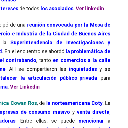
ntereses
de todos
los asociados
.
Ver linkedin
icipó de una
reunión convocada por la Mesa de
cio e Industria de la Ciudad de Buenos Aires
e la
Superintendencia de Investigaciones y
d
. En el encuentro se abordó
la problemática de
 el contrabando
, tanto
en comercios a la calle
ine
. Allí se compartieron las
inquietudes
y se
lecer la articulación público-privada
para
tima
.
Ver Linkedin
nica Cowan Ros
, de
la norteamericana Coty
. La
mpresas de consumo masivo
y
venta directa
,
adoras
. Entre ellas, se puede
mencionar
a