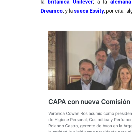
la
británica Unilever
; a la
alemana
Dreamco
; y la
sueca Essity
, por citar a