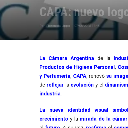
CAPA: nuevo logo
Por
Florencia Lippo
-
07/08/2025 17:45
La Cámara Argentina
de la
Indus
Productos de Higiene Personal
,
Cos
y Perfumería
,
CAPA
, renovó
su imag
de
reflejar
la
evolución
y el
dinamis
industria
.
La nueva identidad visual
simbo
crecimiento
y la
mirada de la cáma
el
futuro
. A su vez,
reafirma
el
comp