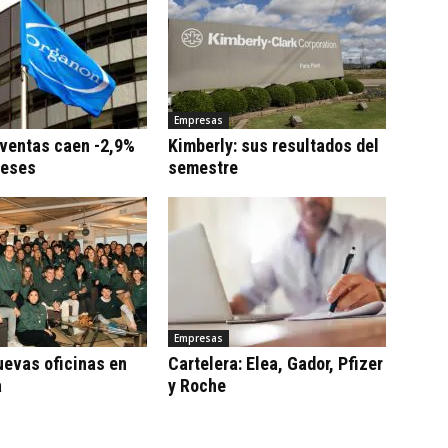
Empresas
 ventas caen -2,9%
Kimberly: sus resultados del
meses
semestre
Empresas
uevas oficinas en
Cartelera: Elea, Gador, Pfizer
a
y Roche