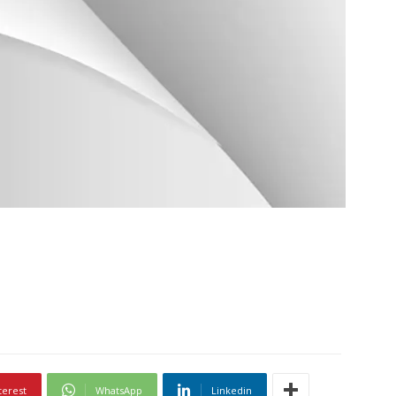
terest
WhatsApp
Linkedin