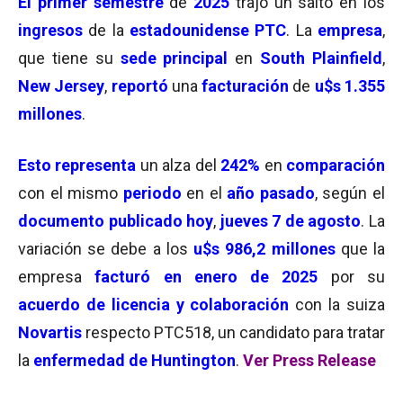
El
primer semestre
de
2025
trajo un salto en los
ingresos
de la
estadounidense PTC
. La
empresa
,
que tiene su
sede principal
en
South Plainfield
,
New Jersey
,
reportó
una
facturación
de
u$s 1.355
millones
.
Esto
representa
un alza del
242%
en
comparación
con el mismo
periodo
en el
año pasado
, según el
documento publicado hoy
,
jueves 7 de agosto
. La
variación se debe a los
u$s 986,2 millones
que la
empresa
facturó en enero de 2025
por su
acuerdo de licencia y colaboración
con la suiza
Novartis
respecto PTC518, un candidato para tratar
la
enfermedad de Huntington
.
Ver Press Release