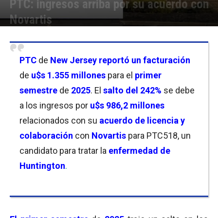
PTC: ingresos arriba por su acuerdo con
Novartis
Por
Joseph Foley
-
07/08/2025 18:00
PTC
de
New Jersey reportó
un facturación
de
u$s 1.355 millones
para el
primer
semestre
de
2025
. El
salto del 242%
se debe
a los ingresos por
u$s 986,2 millones
relacionados con su
acuerdo de licencia y
colaboración
con
Novartis
para PTC518, un
candidato para tratar la
enfermedad de
Huntington
.