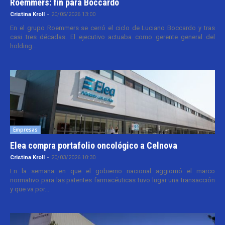
Roemmers: fin para Boccardo
Cristina Kroll
-
20/05/2026 13:00
En el grupo Roemmers se cerró el ciclo de Luciano Boccardo y tras
casi tres décadas. El ejecutivo actuaba como gerente general del
holding...
Empresas
Elea compra portafolio oncológico a Celnova
Cristina Kroll
-
20/03/2026 10:30
En la semana en que el gobierno nacional aggiornó el marco
normativo para las patentes farmacéuticas tuvo lugar una transacción
y que va por...