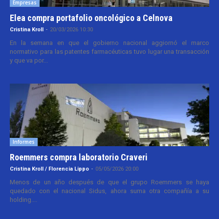
Empresas
Elea compra portafolio oncológico a Celnova
Cristina Kroll
-
20/03/2026 10:30
En la semana en que el gobierno nacional aggiornó el marco
normativo para las patentes farmacéuticas tuvo lugar una transacción
y que va por...
Informes
Roemmers compra laboratorio Craveri
Cristina Kroll / Florencia Lippo
-
05/05/2026 20:00
Menos de un año después de que el grupo Roemmers se haya
quedado con el nacional Sidus, ahora suma otra compañía a su
holding....