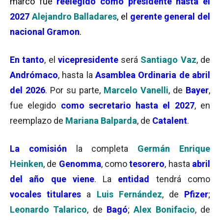
marco fue
reelegido como presidente hasta el
2027
Alejandro Balladares
, el
gerente general del
nacional Gramon
.
En tanto
, el
vicepresidente
será
Santiago Vaz
, de
Andrómaco
,
hasta la
Asamblea Ordinaria de a
bril
del 2026
.
Por su parte,
Marcelo Vanelli
, de
Bayer
,
fue elegido
como secretario hasta el 2027
, en
reemplazo de
Mariana Balparda
, de
Catalent
.
La
comisión
la completa
Germán Enrique
Heinken
, de
Genomma
, como
tesorero
, hasta
abril
del año que viene
. La
entidad
tendrá como
vocales titulares
a
Luis Fernández
, de
Pfizer
;
Leonardo
Talarico
, de
Bagó
;
Alex Bonifacio
, de