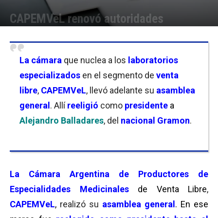
CAPEMVeL renovó autoridades
Por
Florencia Lippo
-
30/04/2025 19:15
La cámara
que nuclea a los
laboratorios
especializados
en el segmento de
venta
libre
,
CAPEMVeL
, llevó adelante su
asamblea
general
. Allí
reeligió
como
presidente
a
Alejandro Balladares
, del
nacional Gramon
.
La Cámara Argentina de Productores de
Especialidades Medicinales
de Venta Libre
,
CAPEMVeL
,
realizó su
asamblea general
. En ese