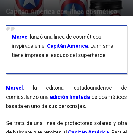
Capitán América con línea cosmética
Por
Equipo de Redacción
-
22/08/2017 11:00
Marvel
lanzó una línea de cosméticos
inspirada en el
Capitán América
. La misma
tiene impresa el escudo del superhéroe.
Marvel
, la editorial estadounidense de
comics, lanzó una
edición limitada
de cosméticos
basada en uno de sus personajes.
Se trata de una línea de protectores solares y otra
de haircare que remiten al
Capitán América
. Para el