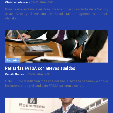
Christian Atance
-
29/05/2026 15:00
Durante una audiencia en Casa Rosada con el presidente de la Nación,
Javier Milei, y el ministro de Salud, Mario Lugones, la CAEME
oficializó...
Paritarias
Paritarias FATSA con nuevos sueldos
Camila Gomez
-
22/04/2026 14:30
El INDEC dio la inflación más alta del año la semana pasada y al toque
los laboratorios y el sindicato FATSA salieron a cerrar...