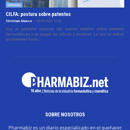
Informes
CILFA: postura sobre patentes
Christian Atance
-
18/03/2026 15:45
Hoy el gobierno nacional fijó nuevos criterios sobre patentes
farmacéuticas y ya surgen las críticas y posturas. La que se definió
prontamente fue la...
SOBRE NOSOTROS
Pharmabiz es un diario especializado en el quehacer