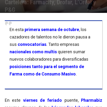
Cartelera: Farmacity, Drofar, L’Oréal y
P&G
Por
Equipo de Redacción
-
08/10/2021 12:30
En esta
primera semana de octubre
, los
cazadores de talentos no le dieron pausa a
sus
convocatorias
. Tanto empresas
nacionales como multis
quieren sumar
nuevos colaboradores para diversificadas
posiciones tanto para el segmento de
Farma como de Consumo Masivo
.
En este
viernes de feriado
puente,
Pharmabiz