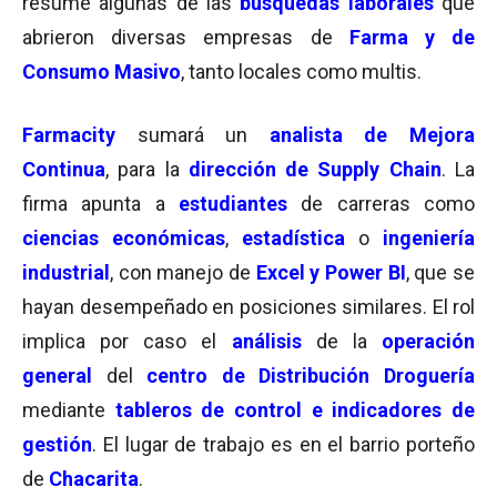
resume algunas de las
búsquedas laborales
que
abrieron diversas empresas de
F
arma
y de
Consumo Masivo
, tanto locales como multis.
Farmacity
sumará un
analista de Mejora
Continua
, para la
dirección de Supply Chain
. La
firma apunta a
estudiantes
de carreras como
ciencias económicas
,
estadística
o
ingeniería
industrial
, con manejo de
Excel y Power BI
, que se
hayan desempeñado en posiciones similares. El rol
implica por caso el
análisis
de la
operación
general
del
centro de Distribución Droguería
mediante
tableros de control e indicadores de
gestión
. El lugar de trabajo es en el barrio porteño
de
Chacarita
.