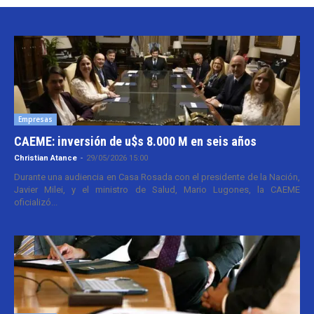
Empresas
CAEME: inversión de u$s 8.000 M en seis años
Christian Atance
-
29/05/2026 15:00
Durante una audiencia en Casa Rosada con el presidente de la Nación,
Javier Milei, y el ministro de Salud, Mario Lugones, la CAEME
oficializó...