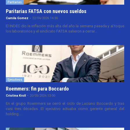
Paritarias
Paritarias FATSA con nuevos sueldos
Camila Gomez
-
22/04/2026 14:30
El INDEC dio la inflación más alta del año la semana pasada y al toque
los laboratorios y el sindicato FATSA salieron a cerrar...
Ejecutivos
Roemmers: fin para Boccardo
Cristina Kroll
-
20/05/2026 13:00
En el grupo Roemmers se cerró el ciclo de Luciano Boccardo y tras
casi tres décadas. El ejecutivo actuaba como gerente general del
holding...