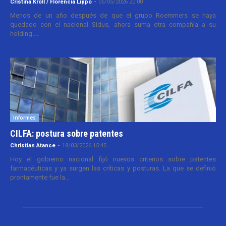
Cristina Kroll / Florencia Lippo
-
05/05/2026 20:00
Menos de un año después de que el grupo Roemmers se haya
quedado con el nacional Sidus, ahora suma otra compañía a su
holding....
Informes
CILFA: postura sobre patentes
Christian Atance
-
18/03/2026 15:45
Hoy el gobierno nacional fijó nuevos criterios sobre patentes
farmacéuticas y ya surgen las críticas y posturas. La que se definió
prontamente fue la...