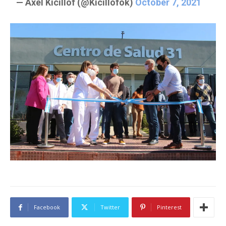
— Axel Kicillof (@Kicillofok)
October 7, 2021
Facebook
Twitter
Pinterest