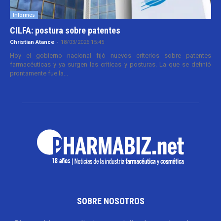
Informes
CILFA: postura sobre patentes
Christian Atance
-
18/03/2026 15:45
Hoy el gobierno nacional fijó nuevos criterios sobre patentes
farmacéuticas y ya surgen las críticas y posturas. La que se definió
prontamente fue la...
SOBRE NOSOTROS