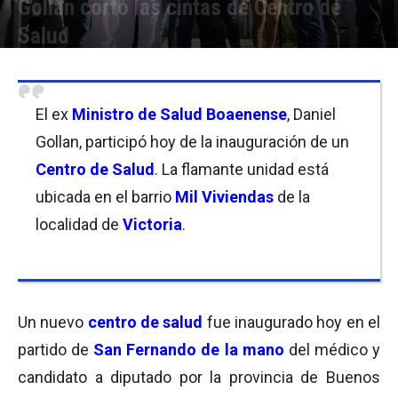
Gollan cortó las cintas de Centro de
Salud
Por
Lucas Martinez
-
07/10/2021 20:00
El ex
Ministro de Salud Boaenense
, Daniel
Gollan, participó hoy de la inauguración de un
Centro de Salud
. La flamante unidad está
ubicada en el barrio
Mil Viviendas
de la
localidad de
Victoria
.
Un nuevo
centro de salud
fue inaugurado hoy en el
partido de
San Fernando de la mano
del médico y
candidato a diputado por la provincia de Buenos