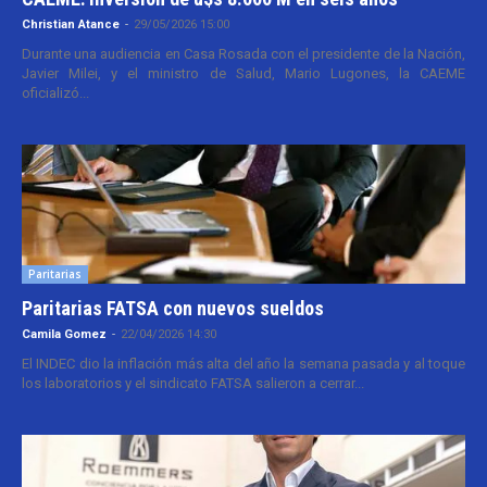
Christian Atance
-
29/05/2026 15:00
Durante una audiencia en Casa Rosada con el presidente de la Nación,
Javier Milei, y el ministro de Salud, Mario Lugones, la CAEME
oficializó...
Paritarias
Paritarias FATSA con nuevos sueldos
Camila Gomez
-
22/04/2026 14:30
El INDEC dio la inflación más alta del año la semana pasada y al toque
los laboratorios y el sindicato FATSA salieron a cerrar...