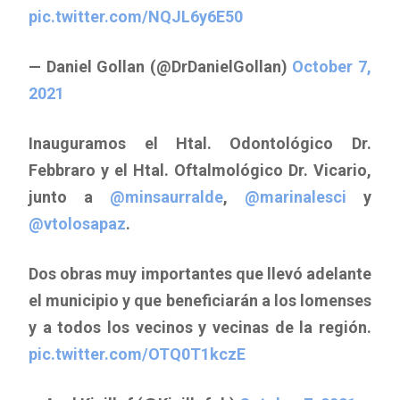
pic.twitter.com/NQJL6y6E50
— Daniel Gollan (@DrDanielGollan)
October 7,
2021
Inauguramos el Htal. Odontológico Dr.
Febbraro y el Htal. Oftalmológico Dr. Vicario,
junto a
@minsaurralde
,
@marinalesci
y
@vtolosapaz
.
Dos obras muy importantes que llevó adelante
el municipio y que beneficiarán a los lomenses
y a todos los vecinos y vecinas de la región.
pic.twitter.com/OTQ0T1kczE