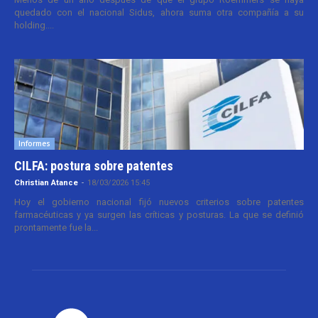
quedado con el nacional Sidus, ahora suma otra compañía a su
holding....
Informes
CILFA: postura sobre patentes
Christian Atance
-
18/03/2026 15:45
Hoy el gobierno nacional fijó nuevos criterios sobre patentes
farmacéuticas y ya surgen las críticas y posturas. La que se definió
prontamente fue la...