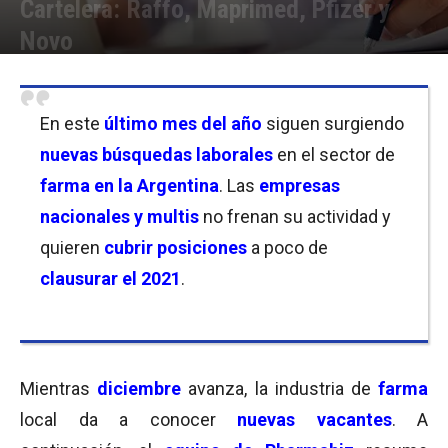
Cartelera: Raffo, Maprimed, Pfizer y
Novo
Por
Equipo de Redacción
-
10/12/2021 11:00
En este
último mes del año
siguen surgiendo
nuevas búsquedas laborales
en el sector de
farma en la Argentina
. Las
empresas
nacionales y multis
no frenan su actividad y
quieren
cubrir posiciones
a poco de
clausurar el 2021
.
Mientras
diciembre
avanza, la industria de
farma
local da a conocer
nuevas vacantes
. A