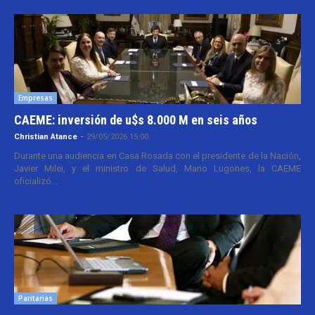
Empresas
CAEME: inversión de u$s 8.000 M en seis años
Christian Atance
-
29/05/2026 15:00
Durante una audiencia en Casa Rosada con el presidente de la Nación,
Javier Milei, y el ministro de Salud, Mario Lugones, la CAEME
oficializó...
Paritarias