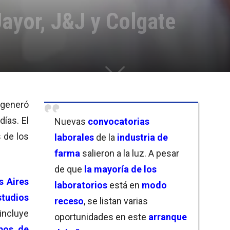
Jayor, J&J y Colgate
 generó
días. El
Nuevas
convocatorias
 de los
laborales
de la
industria de
farma
salieron a la luz. A pesar
de que
la mayoría de los
s Aires
laboratorios
está en
modo
studios
receso
, se listan varias
l incluye
oportunidades en este
arranque
pos de