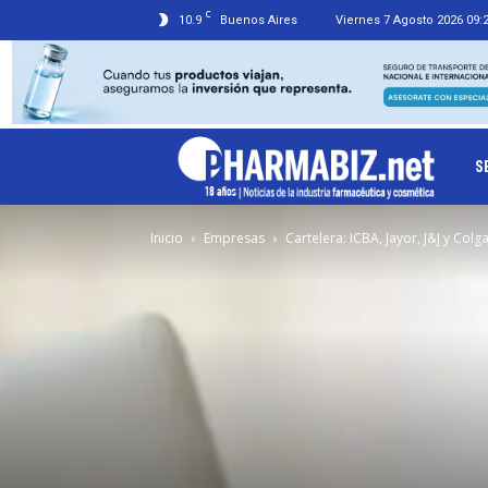
C
10.9
Buenos Aires
Viernes 7 Agosto 2026 09:
Ph
S
Inicio
Empresas
Cartelera: ICBA, Jayor, J&J y Colg