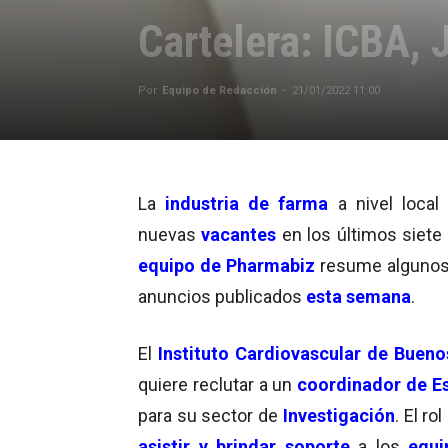
Cartelera: ICBA, 
Por
Equipo de Redacción
-
21/01/2022 11:00
La
industria de farma
a nivel local
nuevas
vacantes
en los últimos siete 
equipo de Pharmabiz
resume algunos
anuncios publicados
esta semana
.
El
Instituto Cardiovascular de Bueno
quiere reclutar a un
coordinador de E
para su sector de
Investigación
. El ro
asistir y brindar soporte
a los
equi