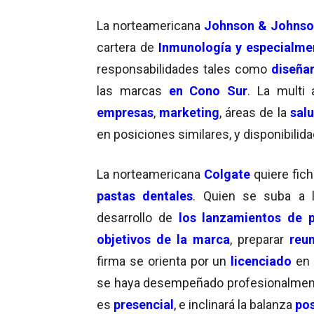
La norteamericana
Johnson & Johnso
cartera de
Inmunología y especialme
responsabilidades tales como
diseña
las marcas
en Cono Sur
. La multi
empresas
,
marketing
, áreas de la
sal
en posiciones similares, y disponibilid
La norteamericana
Colgate
quiere fic
pastas
dentales
. Quien se suba a 
desarrollo de
los lanzamientos de 
objetivos de la marca
, preparar
reu
firma se orienta por un
licenciado
en
se haya desempeñado profesionalmen
es
presencial
, e inclinará la balanza
pos