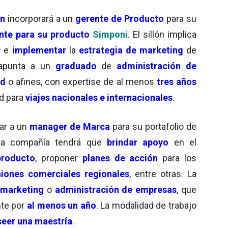
n
incorporará a un
gerente de Producto
para su
nte para su producto
Simponi
. El sillón implica
r
e
implementar
la
estrategia de marketing
de
 apunta a un
graduado
de
administración de
ud
o afines, con expertise de al menos
tres años
ad para
viajes nacionales e internacionales
.
har a un
manager de Marca
para su portafolio de
la compañía tendrá que
brindar
apoyo
en el
producto
, proponer
planes de acción
para los
niones comerciales regionales
, entre otras. La
marketing
o
administración de empresas
, que
te por
al menos un año
. La modalidad de trabajo
eer una maestría
.