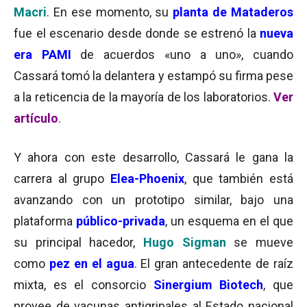
Macri
. En ese momento, su
planta de
Mataderos
fue el escenario desde donde se estrenó la
nueva
era PAMI
de acuerdos «uno a uno», cuando
Cassará tomó la delantera y estampó su firma pese
a la reticencia de la mayoría de los laboratorios.
Ver
artículo
.
Y ahora con este desarrollo, Cassará le gana la
carrera al grupo
Elea-Phoenix
, que también está
avanzando con un prototipo similar, bajo una
plataforma
público-privada
, un esquema en el que
su principal hacedor,
Hugo Sigman
se mueve
como
pez en el agua
. El gran antecedente de raíz
mixta, es el consorcio
Sinergium Biotech
, que
provee de vacunas antigripales al Estado nacional