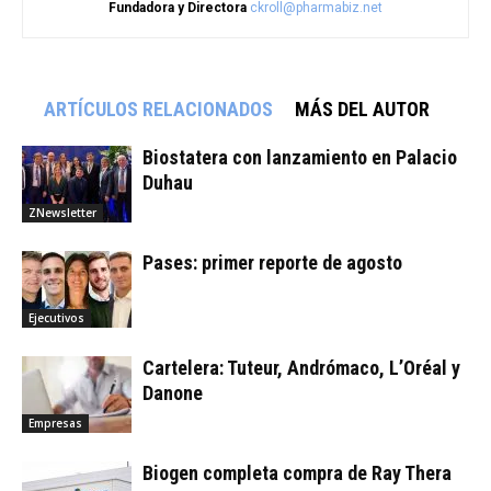
Fundadora y Directora
ckroll@pharmabiz.net
ARTÍCULOS RELACIONADOS
MÁS DEL AUTOR
Biostatera con lanzamiento en Palacio
Duhau
ZNewsletter
Pases: primer reporte de agosto
Ejecutivos
Cartelera: Tuteur, Andrómaco, L’Oréal y
Danone
Empresas
Biogen completa compra de Ray Thera