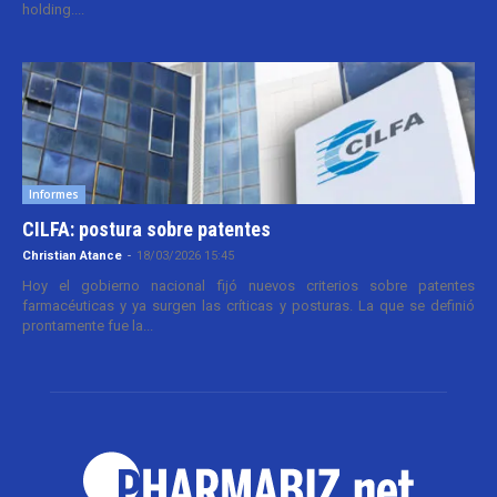
holding....
Informes
CILFA: postura sobre patentes
Christian Atance
-
18/03/2026 15:45
Hoy el gobierno nacional fijó nuevos criterios sobre patentes
farmacéuticas y ya surgen las críticas y posturas. La que se definió
prontamente fue la...