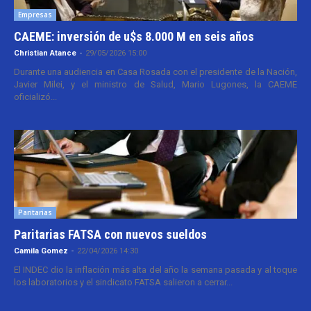
Empresas
CAEME: inversión de u$s 8.000 M en seis años
Christian Atance
-
29/05/2026 15:00
Durante una audiencia en Casa Rosada con el presidente de la Nación,
Javier Milei, y el ministro de Salud, Mario Lugones, la CAEME
oficializó...
Paritarias
Paritarias FATSA con nuevos sueldos
Camila Gomez
-
22/04/2026 14:30
El INDEC dio la inflación más alta del año la semana pasada y al toque
los laboratorios y el sindicato FATSA salieron a cerrar...