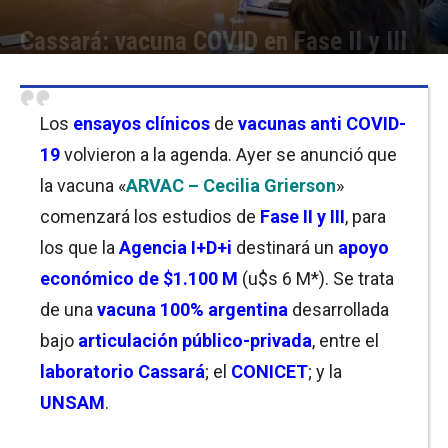
Cassará: vacuna COVID en Fase II y III
Por
Florencia Costas
-
10/01/2023 09:00
Los
ensayos clínicos
de
vacunas anti COVID-
19
volvieron a la agenda. Ayer se anunció que
la vacuna «
ARVAC – Cecilia Grierson
»
comenzará los estudios de
Fase II y III
, para
los que la
Agencia I+D+i
destinará un
apoyo
económico de $1.100 M
(u$s 6 M*). Se trata
de una
vacuna 100% argentina
desarrollada
bajo
articulación público-privada
, entre el
laboratorio Cassará
; el
CONICET
; y la
UNSAM
.