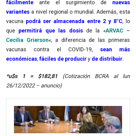
fácilmente
ante el surgimiento de
nuevas
variantes
a nivel regional o mundial. Además, esta
vacuna
podrá ser almacenada entre 2 y 8°C
, lo
que
permitirá que
las dosis
de la «
ARVAC –
Cecilia Grierson
«, a diferencia de las primeras
vacunas contra el COVID-19,
sean más
económicas
,
fáciles de producir
y
de distribuir
.
*
u$s 1 = $182,81
(Cotización BCRA al lun
26/12/2022 – anuncio)