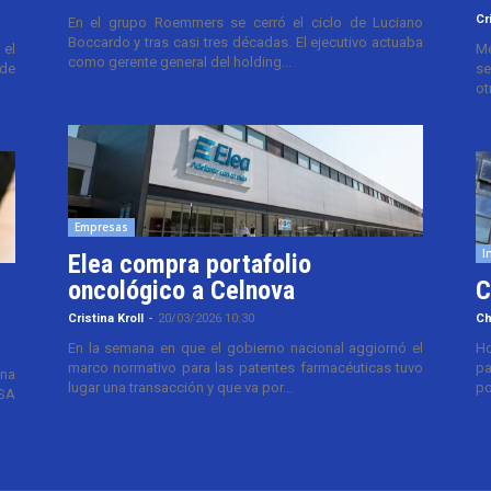
Cr
En el grupo Roemmers se cerró el ciclo de Luciano
Boccardo y tras casi tres décadas. El ejecutivo actuaba
el
Me
como gerente general del holding...
 de
se
ot
Empresas
I
Elea compra portafolio
oncológico a Celnova
C
Cristina Kroll
-
20/03/2026 10:30
Ch
En la semana en que el gobierno nacional aggiornó el
Ho
marco normativo para las patentes farmacéuticas tuvo
pa
ana
lugar una transacción y que va por...
po
TSA