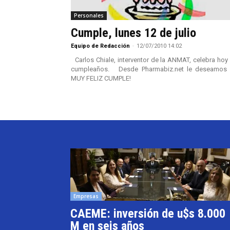
Personales
Cumple, lunes 12 de julio
Equipo de Redacción
-
12/07/2010 14:02
Carlos Chiale, interventor de la ANMAT, celebra hoy
cumpleaños. Desde Pharmabiz.net le deseamos 
MUY FELIZ CUMPLE!
Empresas
CAEME: inversión de u$s 8.000
M en seis años