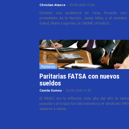
Christian Atance
-
29/05/2026 15:00
Durante una audiencia en Casa Rosada con 
presidente de la Nación, Javier Milei, y el ministro
Salud, Mario Lugones, la CAEME oficializó...
Paritarias
Paritarias FATSA con nuevos
sueldos
Camila Gomez
-
22/04/2026 14:30
El INDEC dio la inflación más alta del año la sem
pasada y al toque los laboratorios y el sindicato FA
salieron a cerrar...