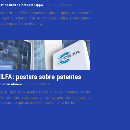
istina Kroll / Florencia Lippo
-
05/05/2026 20:00
nos de un año después de que el grupo Roemmers
 haya quedado con el nacional Sidus, ahora suma
ra compañía a su holding....
nformes
ILFA: postura sobre patentes
ristian Atance
-
18/03/2026 15:45
y el gobierno nacional fijó nuevos criterios sobre
tentes farmacéuticas y ya surgen las críticas y
sturas. La que se definió prontamente fue la...