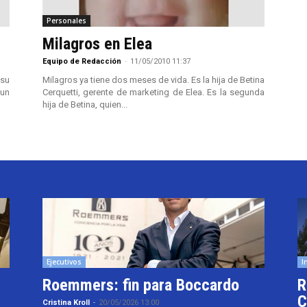
Personales
Milagros en Elea
Equipo de Redacción
-
11/05/2010 11:37
 su
Milagros ya tiene dos meses de vida. Es la hija de Betina
un
Cerquetti, gerente de marketing de Elea. Es la segunda
hija de Betina, quien...
Ejecutivos
I
Roemmers: fin para Boccardo
R
C
Cristina Kroll
-
20/05/2026 13:00