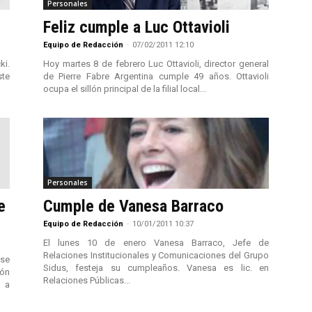
Personales
Feliz cumple a Luc Ottavioli
Equipo de Redacción
-
07/02/2011 12:10
ki.
Hoy martes 8 de febrero Luc Ottavioli, director general
ste
de Pierre Fabre Argentina cumple 49 años. Ottavioli
ocupa el sillón principal de la filial local...
Personales
e
Cumple de Vanesa Barraco
Equipo de Redacción
-
10/01/2011 10:37
El lunes 10 de enero Vanesa Barraco, Jefe de
Relaciones Institucionales y Comunicaciones del Grupo
se
Sidus, festeja su cumpleaños. Vanesa es lic. en
ión
Relaciones Públicas...
d a