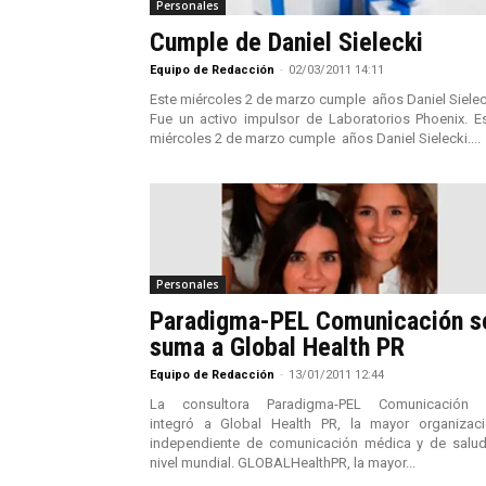
Personales
Cumple de Daniel Sielecki
Equipo de Redacción
-
02/03/2011 14:11
Este miércoles 2 de marzo cumple años Daniel Sielec
Fue un activo impulsor de Laboratorios Phoenix. E
miércoles 2 de marzo cumple años Daniel Sielecki....
Personales
Paradigma-PEL Comunicación s
suma a Global Health PR
Equipo de Redacción
-
13/01/2011 12:44
La consultora Paradigma-PEL Comunicación 
integró a Global Health PR, la mayor organizac
independiente de comunicación médica y de salu
nivel mundial. GLOBALHealthPR, la mayor...