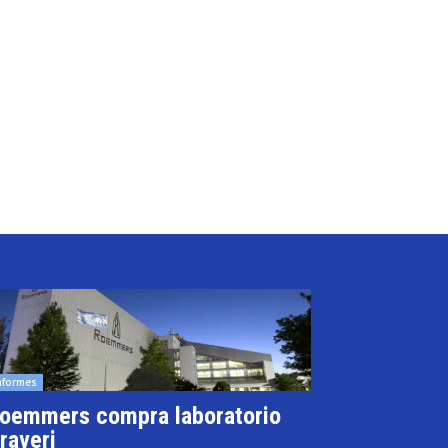
nformes
oemmers compra laboratorio
raveri