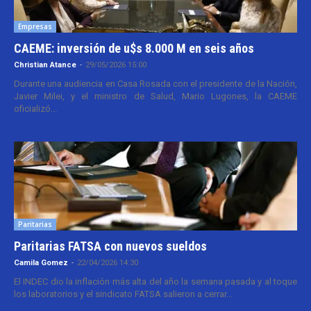
Empresas
CAEME: inversión de u$s 8.000 M en seis años
Christian Atance
-
29/05/2026 15:00
Durante una audiencia en Casa Rosada con el presidente de la Nación,
Javier Milei, y el ministro de Salud, Mario Lugones, la CAEME
oficializó...
Paritarias
Paritarias FATSA con nuevos sueldos
Camila Gomez
-
22/04/2026 14:30
El INDEC dio la inflación más alta del año la semana pasada y al toque
los laboratorios y el sindicato FATSA salieron a cerrar...