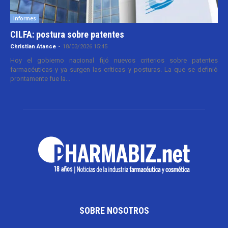
Informes
CILFA: postura sobre patentes
Christian Atance
-
18/03/2026 15:45
Hoy el gobierno nacional fijó nuevos criterios sobre patentes
farmacéuticas y ya surgen las críticas y posturas. La que se definió
prontamente fue la...
SOBRE NOSOTROS