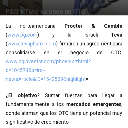
P&G y Teva se unen en OTC
Por
Equipo de Redacción
-
28/03/2011 10:59
La norteamericana
Procter & Gamble
(
www.pg.com
) y la israelí
Teva
(
www.tevapharm.com
) firmaron un agreement para
consolidarse en el negocio de OTC.
www.pginvestor.com/phoenix.zhtml?
c=104574&p=irol-
newsArticle&ID=1542509&highlight
=
¿
El objetivo
? Sumar fuerzas para llegar a
fundamentalmente a los
mercados emergentes
,
donde afirman que los OTC tiene un potencial muy
significativo de crecimiento.