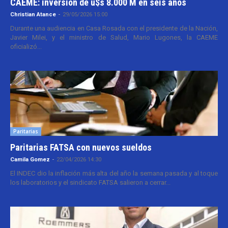
CAEME: inversión de u$s 8.000 M en seis años
Christian Atance
-
29/05/2026 15:00
Durante una audiencia en Casa Rosada con el presidente de la Nación,
Javier Milei, y el ministro de Salud, Mario Lugones, la CAEME
oficializó...
Paritarias
Paritarias FATSA con nuevos sueldos
Camila Gomez
-
22/04/2026 14:30
El INDEC dio la inflación más alta del año la semana pasada y al toque
los laboratorios y el sindicato FATSA salieron a cerrar...