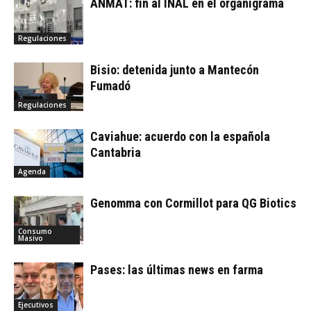
ANMAT: fin al INAL en el organigrama
Regulaciones
Bisio: detenida junto a Mantecón
Fumadó
Regulaciones
Caviahue: acuerdo con la española
Cantabria
Agenda
Genomma con Cormillot para QG Biotics
Consumo
Masivo
Pases: las últimas news en farma
Ejecutivos