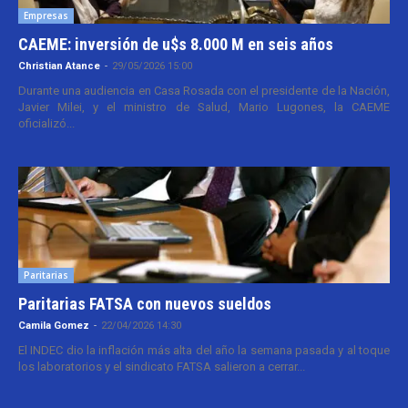
Empresas
CAEME: inversión de u$s 8.000 M en seis años
Christian Atance
-
29/05/2026 15:00
Durante una audiencia en Casa Rosada con el presidente de la Nación,
Javier Milei, y el ministro de Salud, Mario Lugones, la CAEME
oficializó...
Paritarias
Paritarias FATSA con nuevos sueldos
Camila Gomez
-
22/04/2026 14:30
El INDEC dio la inflación más alta del año la semana pasada y al toque
los laboratorios y el sindicato FATSA salieron a cerrar...