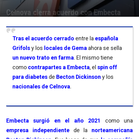
Celnova cierra acuerdo con Embecta
Por
Fede Conde
-
04/10/2024 11:45
Tras el acuerdo cerrado
entre la
española
Grifols
y los
locales de Gema
ahora se sella
un nuevo trato en farma
. El mismo tiene
como
contrapartes a Embecta
, el
spin off
para diabetes
de
Becton Dickinson
y los
nacionales de Celnova
.
Embecta surgió en el año 2021
como una
empresa independiente
de la
norteamericana