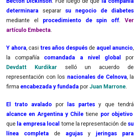
Becton Dickinson
. Fue luego de que
la compañía
determinara
separar
su negocio de diabetes
mediante el
procedimiento de spin off
.
Ver
artículo Embecta
.
Y ahora
, casi
tres años después
de
aquel anuncio
,
la compañía
comandada a nivel global
por
Devdatt Kurdikar
selló un acuerdo de
representación con los
nacionales de Celnova
, la
firma
encabezada y fundada
por
Juan Marrone
.
El trato avalado
por
las partes
y que tendrá
alcance en Argentina y Chile
tiene
por objetivo
que
la empresa local
tome la representación de
su
línea completa
de
agujas
y
jeringas para