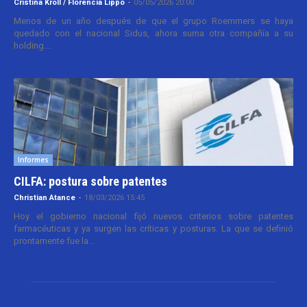
Cristina Kroll / Florencia Lippo
-
05/05/2026 20:00
Menos de un año después de que el grupo Roemmers se haya
quedado con el nacional Sidus, ahora suma otra compañía a su
holding....
Informes
CILFA: postura sobre patentes
Christian Atance
-
18/03/2026 15:45
Hoy el gobierno nacional fijó nuevos criterios sobre patentes
farmacéuticas y ya surgen las críticas y posturas. La que se definió
prontamente fue la...