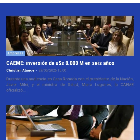
Empresas
CAEME: inversión de u$s 8.000 M en seis años
Christian Atance
-
29/05/2026 15:00
Durante una audiencia en Casa Rosada con el presidente de la Nación,
Javier Milei, y el ministro de Salud, Mario Lugones, la CAEME
oficializó...