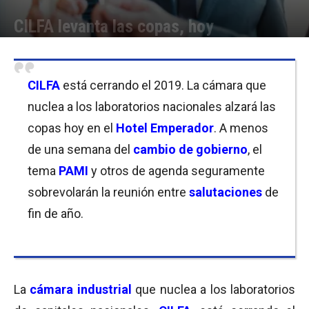
CILFA levanta las copas, hoy
Por
Equipo de Redacción
-
04/12/2019 13:00
CILFA
está cerrando el 2019. La cámara que
nuclea a los laboratorios nacionales alzará las
copas hoy en el
Hotel Emperador
. A menos
de una semana del
cambio de gobierno
, el
tema
PAMI
y otros de agenda seguramente
sobrevolarán la reunión entre
salutaciones
de
fin de año.
La
cámara industrial
que nuclea a los laboratorios