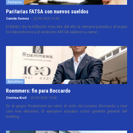
Paritarias
Paritarias FATSA con nuevos sueldos
Camila Gomez
-
22/04/2026 14:30
El INDEC dio la inflación más alta del año la semana pasada y al toque
los laboratorios y el sindicato FATSA salieron a cerrar...
Ejecutivos
Roemmers: fin para Boccardo
Cristina Kroll
-
20/05/2026 13:00
En el grupo Roemmers se cerró el ciclo de Luciano Boccardo y tras
casi tres décadas. El ejecutivo actuaba como gerente general del
holding...