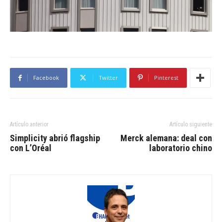
Facebook
Twitter
Pinterest
Artículo anterior
Artículo siguiente
Simplicity abrió flagship
Merck alemana: deal con
con L’Oréal
laboratorio chino