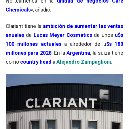
Norteamérica en la
unidad de negocios Care
Chemicals
«, añadió.
Clariant tiene la
ambición de aumentar las ventas
anuales
de
Lucas Meyer Cosmetics
de unos
u$s
100 millones actuales
a alrededor de u
$s 180
millones para 2028
. En la
Argentina
, la suiza tiene
como
country head
a
Alejandro Zampaglioni
.