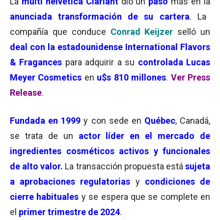
La
multi helvética Clariant
dio un
paso
más en la
anunciada transformación de su cartera
. La
compañía que conduce
Conrad Keijzer
selló un
deal con la estadounidense International Flavors
& Fragances
para adquirir a su
c
ontrolada Lucas
Meyer Cosmetics
en
u$s 810 millones
.
Ver Press
Release
.
Fundada en 1999
y con sede en
Québec
, Canadá,
se trata de un
actor líder en el mercado de
ingredientes cosméticos activos y funcionales
de alto valor.
La transacción propuesta está
sujeta
a aprobaciones regulatorias
y
condiciones de
cierre habituales
y se espera que se complete en
el
primer trimestre de 2024
.