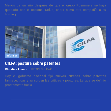
Menos de un año después de que el grupo Roemmers se haya
quedado con el nacional Sidus, ahora suma otra compañía a su
holding....
Informes
CILFA: postura sobre patentes
Christian Atance
-
18/03/2026 15:45
Hoy el gobierno nacional fijó nuevos criterios sobre patentes
farmacéuticas y ya surgen las críticas y posturas. La que se definió
prontamente fue la...