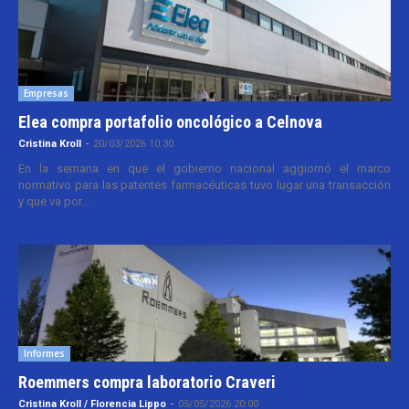
Empresas
Elea compra portafolio oncológico a Celnova
Cristina Kroll
-
20/03/2026 10:30
En la semana en que el gobierno nacional aggiornó el marco
normativo para las patentes farmacéuticas tuvo lugar una transacción
y que va por...
Informes
Roemmers compra laboratorio Craveri
Cristina Kroll / Florencia Lippo
-
05/05/2026 20:00