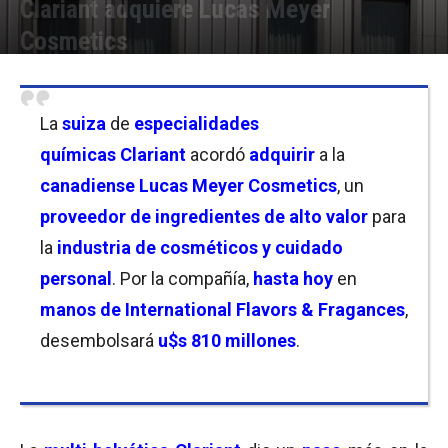
Clariant adquiere Lucas Meyer
Cosmetics
Por
Christian Atance
-
30/10/2023 11:15
La
suiza
de
especialidades
químicas
Clariant
acordó
adquirir
a la
canadiense Lucas Meyer Cosmetics
, un
proveedor de ingredientes de alto valor
para
la
industria de cosméticos y cuidado
personal
. Por la compañía,
hasta hoy
en
manos de International Flavors & Fragances
,
desembolsará
u$s 810 millones
.