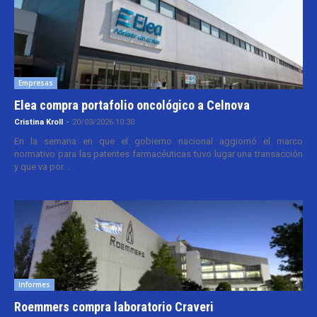
Empresas
Elea compra portafolio oncológico a Celnova
Cristina Kroll
-
20/03/2026 10:30
En la semana en que el gobierno nacional aggiornó el marco
normativo para las patentes farmacéuticas tuvo lugar una transacción
y que va por...
Informes
Roemmers compra laboratorio Craveri