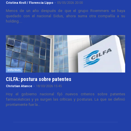
Cristina Kroll / Florencia Lippo
-
05/05/2026 20:00
Menos de un año después de que el grupo Roemmers se haya
quedado con el nacional Sidus, ahora suma otra compañía a su
holding....
Informes
CILFA: postura sobre patentes
Christian Atance
-
18/03/2026 15:45
Hoy el gobierno nacional fijó nuevos criterios sobre patentes
farmacéuticas y ya surgen las críticas y posturas. La que se definió
prontamente fue la...