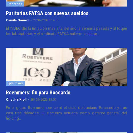
Paritarias
Paritarias FATSA con nuevos sueldos
Camila Gomez
-
22/04/2026 14:30
El INDEC dio la inflación más alta del año la semana pasada y al toque
los laboratorios y el sindicato FATSA salieron a cerrar...
Ejecutivos
Roemmers: fin para Boccardo
Cristina Kroll
-
20/05/2026 13:00
En el grupo Roemmers se cerró el ciclo de Luciano Boccardo y tras
casi tres décadas. El ejecutivo actuaba como gerente general del
holding...