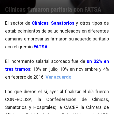
Clínicas firmaron paritaria con FATSA
Por
Equipo de Redacción
-
04/08/2015 19:21
El sector de
Clínicas
,
Sanatorios
y otros tipos de
establecimientos de salud nucleados en diferentes
cámaras empresarias firmaron su acuerdo paritario
con el gremio
FATSA
.
El incremento salarial acordado fue de
un 32% en
tres tramos
: 18% en julio, 10% en noviembre y 4%
en febrero de 2016.
Ver acuerdo
.
Los que dieron el sí, ayer al finalizar el día fueron
CONFECLISA, la Confederación de Clínicas,
Sanatorios y Hospitales; la CACEP, la Cámara de