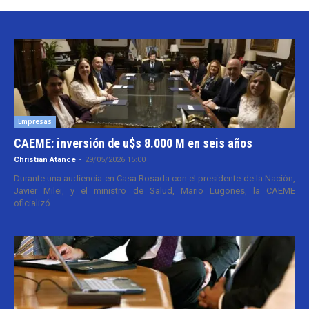
Empresas
CAEME: inversión de u$s 8.000 M en seis años
Christian Atance
-
29/05/2026 15:00
Durante una audiencia en Casa Rosada con el presidente de la Nación,
Javier Milei, y el ministro de Salud, Mario Lugones, la CAEME
oficializó...