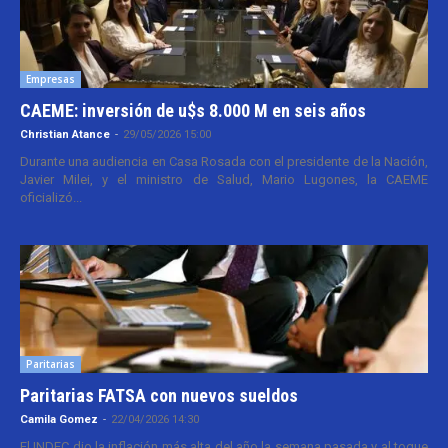
Empresas
CAEME: inversión de u$s 8.000 M en seis años
Christian Atance
-
29/05/2026 15:00
Durante una audiencia en Casa Rosada con el presidente de la Nación,
Javier Milei, y el ministro de Salud, Mario Lugones, la CAEME
oficializó...
Paritarias
Paritarias FATSA con nuevos sueldos
Camila Gomez
-
22/04/2026 14:30
El INDEC dio la inflación más alta del año la semana pasada y al toque