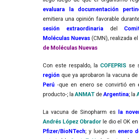
evaluara la documentación pertin
emitiera una opinión favorable durant
sesión extraordinaria
del
Comi
Moléculas Nuevas
(CMN), realizada e
de Moléculas Nuevas
Con este respaldo, la
COFEPRIS
se 
región
que ya aprobaron la vacuna d
Perú
-que en enero se convirtió en e
producto-; la
ANMAT
de
Argentina
; la
La vacuna de Sinopharm es
la
nove
Andrés López Obrador
le dio el OK e
Pfizer/BioNTech
; y luego en
enero d