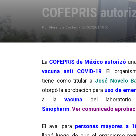
COFEPRIS autori
Por
Florencia Costas
-
27/08/2021 10:00
La
COFEPRIS de México
autorizó
un
vacuna anti COVID-19
. El organis
tiene como titular a
José Novelo B
otorgó la aprobación para
uso de emer
a la
vacuna
del laboratorio
c
Sinopharm
.
Ver comunicado aprobac
El aval para
personas mayores a 1
llegó luego de que el organismo regu