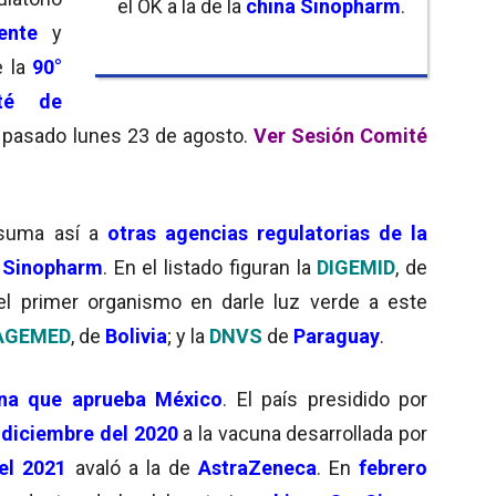
el OK a la de la
china
Sinopharm
.
ente
y
e la
90°
té de
l pasado lunes 23 de agosto.
Ver Sesión Comité
suma así a
otras agencias regulatorias de la
e
Sinopharm
. En el listado figuran la
DIGEMID
, de
l primer organismo en darle luz verde a este
AGEMED
, de
Bolivia
; y la
DNVS
de
Paraguay
.
na que aprueba México
. El país presidido por
n
diciembre del 2020
a la vacuna desarrollada por
el 2021
avaló a la de
AstraZeneca
. En
febrero