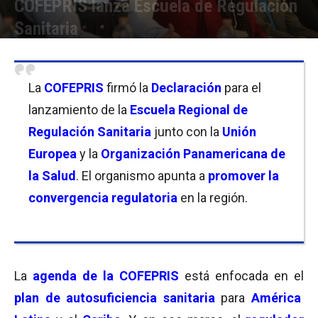
COFEPRIS lanza Escuela de Regulación
Sanitaria
Por
Florencia Lippo
-
28/08/2023 09:45
La
COFEPRIS
firmó la
Declaración
para el
lanzamiento de la
Escuela Regional de
Regulación Sanitaria
junto con la
Unión
Europea
y la
Organización Panamericana de
la Salud
. El organismo apunta a
promover la
convergencia regulatoria
en la región.
La
agenda de la COFEPRIS
está enfocada en el
plan de autosuficiencia sanitaria
para
América