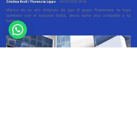
Cristina Kroll / Florencia Lippo
-
05/05/2026 20:00
Menos de un año después de que el grupo Roemmers se haya
quedado con el nacional Sidus, ahora suma otra compañía a su
holding....
Informes
CILFA: postura sobre patentes
Christian Atance
-
18/03/2026 15:45
Hoy el gobierno nacional fijó nuevos criterios sobre patentes
farmacéuticas y ya surgen las críticas y posturas. La que se definió
prontamente fue la...