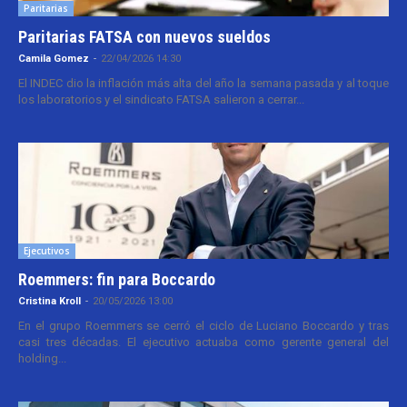
Paritarias
Paritarias FATSA con nuevos sueldos
Camila Gomez
-
22/04/2026 14:30
El INDEC dio la inflación más alta del año la semana pasada y al toque
los laboratorios y el sindicato FATSA salieron a cerrar...
Ejecutivos
Roemmers: fin para Boccardo
Cristina Kroll
-
20/05/2026 13:00
En el grupo Roemmers se cerró el ciclo de Luciano Boccardo y tras
casi tres décadas. El ejecutivo actuaba como gerente general del
holding...