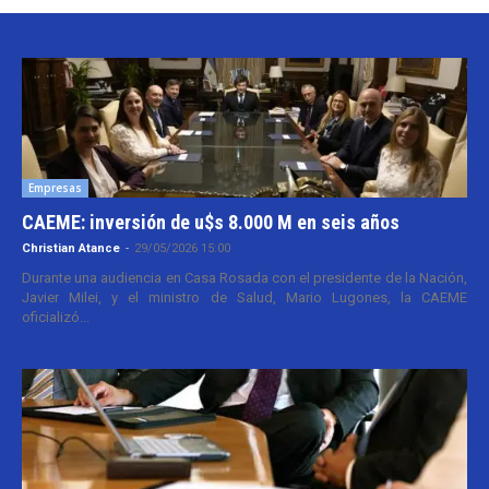
Empresas
CAEME: inversión de u$s 8.000 M en seis años
Christian Atance
-
29/05/2026 15:00
Durante una audiencia en Casa Rosada con el presidente de la Nación,
Javier Milei, y el ministro de Salud, Mario Lugones, la CAEME
oficializó...