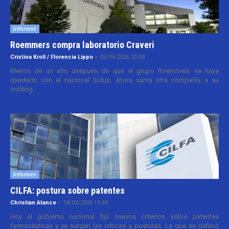
Informes
Roemmers compra laboratorio Craveri
Cristina Kroll / Florencia Lippo
-
05/05/2026 20:00
Menos de un año después de que el grupo Roemmers se haya
quedado con el nacional Sidus, ahora suma otra compañía a su
holding....
Informes
CILFA: postura sobre patentes
Christian Atance
-
18/03/2026 15:45
Hoy el gobierno nacional fijó nuevos criterios sobre patentes
farmacéuticas y ya surgen las críticas y posturas. La que se definió