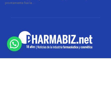
prontamente fue la...
SOBRE NOSOTROS
Pharmabiz es un diario especializado en el quehacer
de la industria farmacéutica y cosmética. Investiga y
analiza noticias desde la Ciudad de Buenos Aires para
toda la región
Contáctanos:
info@pharmabiz.net