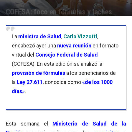
COFESA: foco en fórmulas y leches
Por
Florencia Lippo
-
10/03/2022 17:00
La
ministra de Salud
,
Carla Vizzotti
,
encabezó ayer una
nueva reunión
en formato
virtual del
Consejo Federal de Salud
(COFESA). En esta edición se analizó la
provisión de fórmulas
a los beneficiarios de
la
Ley 27.611
, conocida como
«de los 1000
días»
.
Esta semana el
Ministerio de Salud de la