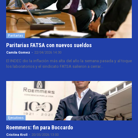
Paritarias
Paritarias FATSA con nuevos sueldos
Camila Gomez
-
22/04/2026 14:30
El INDEC dio la inflación más alta del año la semana pasada y al toque
los laboratorios y el sindicato FATSA salieron a cerrar...
Ejecutivos
Roemmers: fin para Boccardo
Cristina Kroll
-
20/05/2026 13:00