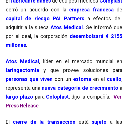
El
fabricante danés
de equipos médicos
Coloplast
cerró un acuerdo con la
empresa francesa
de
capital de riesgo PAI Partners
a efectos de
adquirir a la sueca
Atos Medica
l
. Se informó que
por el deal, la corporación
desembolsará € 2155
millones
.
Atos Medical
, líder en el mercado mundial en
laringectomía
y que provee soluciones para
personas que viven
con un
estoma
en el
cuello
,
representa una
nueva categoría de crecimiento
a
largo plazo
para
Coloplast
, dijo la compañía.
Ver
Press Release
.
El
cierre de la transacción
está
sujeto
a las