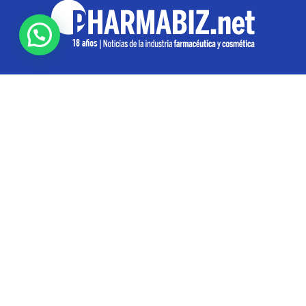
SOBRE NOSOTROS
Pharmabiz es un diario especializado en el quehacer
de la industria farmacéutica y cosmética. Investiga y
analiza noticias desde la Ciudad de Buenos Aires para
toda la región
Contáctanos:
info@pharmabiz.net
SEGUINOS