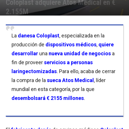
Coloplast adquiere Atos Medical en €
2.155M
Por
Christian Atance
-
09/11/2021 08:45
La
danesa
Coloplast
, especializada en la
producción de
dispositivos médicos
,
quiere
desarrollar
una
nueva unidad de negocios
a
fin de proveer
servicios a personas
laringectomizadas
. Para ello, acaba de cerrar
la compra de la
sueca Atos Medical
, líder
mundial en esta categoría, por la que
desembolsará
€ 2155 millones
.