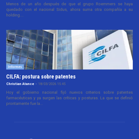
Menos de un año después de que el grupo Roemmers se haya
quedado con el nacional Sidus, ahora suma otra compañía a su
holding....
Informes
CILFA: postura sobre patentes
Christian Atance
-
18/03/2026 15:45
Hoy el gobierno nacional fijó nuevos criterios sobre patentes
farmacéuticas y ya surgen las críticas y posturas. La que se definió
prontamente fue la...