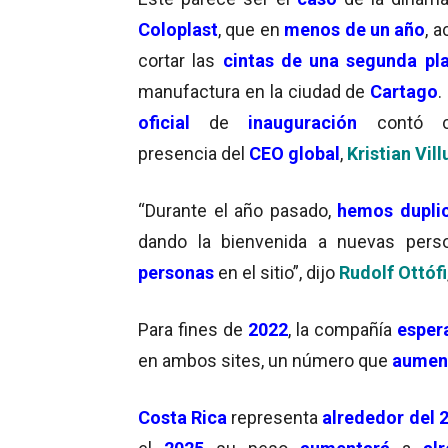
Coloplast
, que en
menos de un año
, 
cortar las
c
i
ntas de una segunda pl
manufactura en la ciudad de
Cartago
.
oficial
de
inauguración
contó c
presencia del
CEO
global
,
Kristian Vil
“Durante el año pasado,
hemos dupli
dando la bienvenida a nuevas per
personas
en el sitio”, dijo
Rudolf Ottó
fi
Para fines de
2022
, la compañía
esper
en ambos sites, un número que
aumen
Costa Rica
representa
alrededor del 