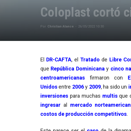
Coloplast cortó c
Por
Christian Atance
-
26/05/2022 10:30
El
DR-CAFTA
, el
Tratado
de
Libre C
que
República Dominicana
y
cinco n
centroamericanas
firmaron con
E
Unidos
entre
2006
y
2009
, ha sido un
inversiones
para muchas
multis
que 
ingresar
al
mercado norteamerica
costos de producción competitivos
.
Este parece ser el
caso
de la dinam