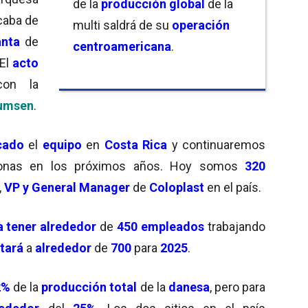
de la
producción global
de la
acaba de
multi saldrá de su
operación
anta
de
centroamericana
.
 El
acto
on la
lumsen
.
cado
el
equipo
en
Costa Rica
y continuaremos
sonas en los próximos años. Hoy somos
320
,
VP y General Manager
de
Coloplast
en el país.
a tener alrededor
de
450 empleados
trabajando
tará
a
alrededor
de
700
para
2025
.
2%
de la
producción total
de la
danesa
, pero para