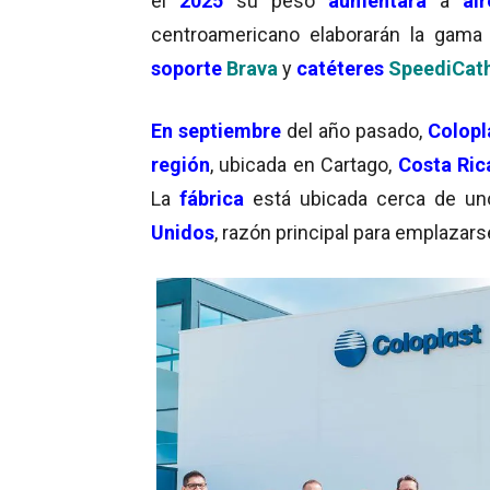
el
2025
su peso
aumentará
a
alr
centroamericano elaborarán la gam
soporte
Brava
y
catéteres
SpeediCat
En septiembre
del año pasado,
Colop
región
, ubicada en Cartago,
Costa Ric
La
fábrica
está ubicada cerca de un
Unidos
, razón principal para emplazars