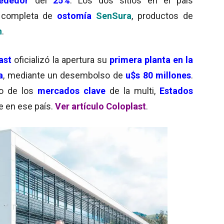
ededor
del
25%
. Los dos sitios en el país
a completa de
ostomía
SenSura
, productos de
h
.
last
oficializó la apertura su
primera planta en la
a
, mediante un desembolso de
u$s 80 millones
.
o de los
mercados clave
de la multi,
Estados
e en ese país.
Ver artículo Coloplast
.