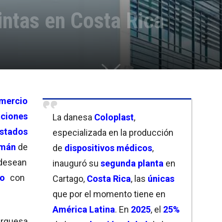
intas en Costa Rica
omercio
aciones
La danesa
Coloplast
,
stados
especializada en la producción
imán
de
de
dispositivos médicos
,
desean
inauguró su
segunda planta
en
no
con
Cartago,
Costa Rica
, las
únicas
que por el momento tiene en
América Latina
. En
2025
, el
25
%
arquesa