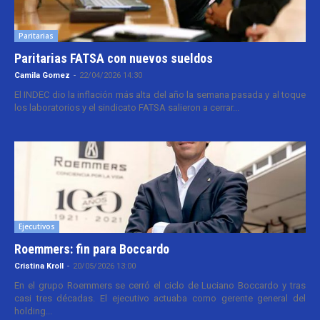
Paritarias
Paritarias FATSA con nuevos sueldos
Camila Gomez
-
22/04/2026 14:30
El INDEC dio la inflación más alta del año la semana pasada y al toque
los laboratorios y el sindicato FATSA salieron a cerrar...
Ejecutivos
Roemmers: fin para Boccardo
Cristina Kroll
-
20/05/2026 13:00
En el grupo Roemmers se cerró el ciclo de Luciano Boccardo y tras
casi tres décadas. El ejecutivo actuaba como gerente general del
holding...