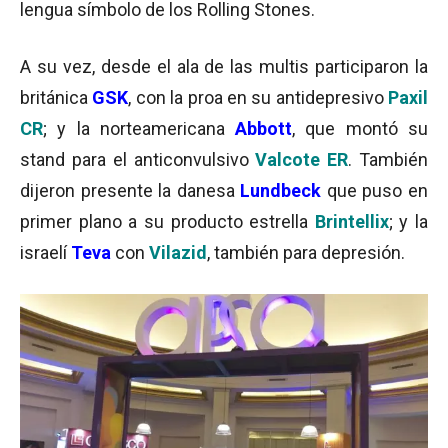
lengua símbolo de los Rolling Stones.
A su vez, desde el ala de las multis participaron la
británica
GSK
, con la proa en su antidepresivo
Paxil
CR
; y la norteamericana
Abbott
, que montó su
stand para el anticonvulsivo
Valcote ER
. También
dijeron presente la danesa
Lundbeck
que puso en
primer plano a su producto estrella
Brintellix
; y la
israelí
Teva
con
Vilazid
, también para depresión.