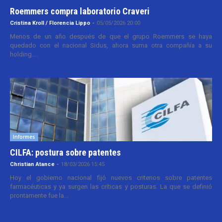
Roemmers compra laboratorio Craveri
Cristina Kroll / Florencia Lippo
-
05/05/2026 20:00
Menos de un año después de que el grupo Roemmers se haya
quedado con el nacional Sidus, ahora suma otra compañía a su
holding....
Informes
CILFA: postura sobre patentes
Christian Atance
-
18/03/2026 15:45
Hoy el gobierno nacional fijó nuevos criterios sobre patentes
farmacéuticas y ya surgen las críticas y posturas. La que se definió
prontamente fue la...