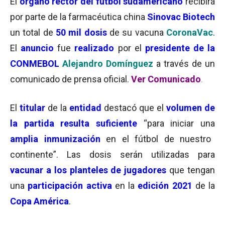
El
órgano rector del futbol sudamericano
recibirá
por parte de la farmacéutica china
Sinovac Biotech
un total de
50 mil dosis
de su vacuna
CoronaVac
.
El
anuncio
fue
realizado
por el
presidente de la
CONMEBOL
Alejandro Domínguez
a través de un
comunicado de prensa oficial.
Ver Comunicado
.
El
titular
de la
entidad
destacó que el
volumen de
la partida
resulta suficiente
“para iniciar una
amplia inmunización
en el fútbol de nuestro
continente”. Las dosis serán utilizadas para
vacunar a los planteles de jugadores
que tengan
una
participación activa
en la
edición 2021
de la
Copa América
.