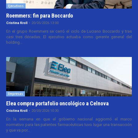
Ejecutivos
Roemmers: fin para Boccardo
Cristina Kroll
-
20/05/2026 13:00
En el grupo Roemmers se cerró el ciclo de Luciano Boccardo y tras
casi tres décadas. El ejecutivo actuaba como gerente general del
holding...
Empresas
Elea compra portafolio oncológico a Celnova
Cristina Kroll
-
20/03/2026 10:30
En la semana en que el gobierno nacional aggiornó el marco
normativo para las patentes farmacéuticas tuvo lugar una transacción
y que va por...