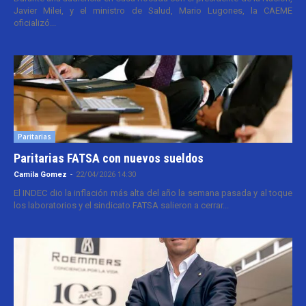
Javier Milei, y el ministro de Salud, Mario Lugones, la CAEME
oficializó...
Paritarias
Paritarias FATSA con nuevos sueldos
Camila Gomez
-
22/04/2026 14:30
El INDEC dio la inflación más alta del año la semana pasada y al toque
los laboratorios y el sindicato FATSA salieron a cerrar...