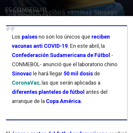
CONMEBOL recibirá vacunas Sinovac
Por
Christian Atance
-
15/04/2021 10:45
Los
países
no son los únicos que
reciben
vacunas anti COVID-19
. En este abril, la
Confederación Sudamericana de Fútbol
-
CONMEBOL- anunció que el laboratorio chino
Sinovac
le hará llegar
50 mil dosis
de
CoronaVac
, las que serán aplicadas a
diferentes planteles de fútbol
antes del
arranque de la
Copa América
.